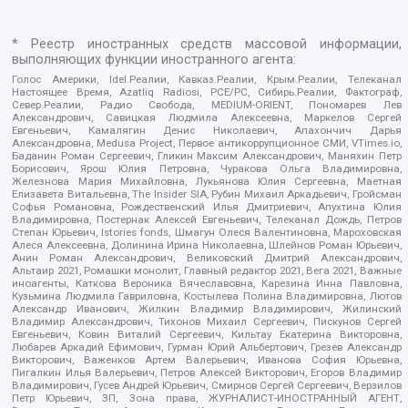
* Реестр иностранных средств массовой информации,
выполняющих функции иностранного агента:
Голос Америки, Idel.Реалии, Кавказ.Реалии, Крым.Реалии, Телеканал
Настоящее Время, Azatliq Radiosi, PCE/PC, Сибирь.Реалии, Фактограф,
Север.Реалии, Радио Свобода, MEDIUM-ORIENT, Пономарев Лев
Александрович, Савицкая Людмила Алексеевна, Маркелов Сергей
Евгеньевич, Камалягин Денис Николаевич, Апахончич Дарья
Александровна, Medusa Project, Первое антикоррупционное СМИ, VTimes.io,
Баданин Роман Сергеевич, Гликин Максим Александрович, Маняхин Петр
Борисович, Ярош Юлия Петровна, Чуракова Ольга Владимировна,
Железнова Мария Михайловна, Лукьянова Юлия Сергеевна, Маетная
Елизавета Витальевна, The Insider SIA, Рубин Михаил Аркадьевич, Гройсман
Софья Романовна, Рождественский Илья Дмитриевич, Апухтина Юлия
Владимировна, Постернак Алексей Евгеньевич, Телеканал Дождь, Петров
Степан Юрьевич, Istories fonds, Шмагун Олеся Валентиновна, Мароховская
Алеся Алексеевна, Долинина Ирина Николаевна, Шлейнов Роман Юрьевич,
Анин Роман Александрович, Великовский Дмитрий Александрович,
Альтаир 2021, Ромашки монолит, Главный редактор 2021, Вега 2021, Важные
иноагенты, Каткова Вероника Вячеславовна, Карезина Инна Павловна,
Кузьмина Людмила Гавриловна, Костылева Полина Владимировна, Лютов
Александр Иванович, Жилкин Владимир Владимирович, Жилинский
Владимир Александрович, Тихонов Михаил Сергеевич, Пискунов Сергей
Евгеньевич, Ковин Виталий Сергеевич, Кильтау Екатерина Викторовна,
Любарев Аркадий Ефимович, Гурман Юрий Альбертович, Грезев Александр
Викторович, Важенков Артем Валерьевич, Иванова София Юрьевна,
Пигалкин Илья Валерьевич, Петров Алексей Викторович, Егоров Владимир
Владимирович, Гусев Андрей Юрьевич, Смирнов Сергей Сергеевич, Верзилов
Петр Юрьевич, ЗП, Зона права, ЖУРНАЛИСТ-ИНОСТРАННЫЙ АГЕНТ,