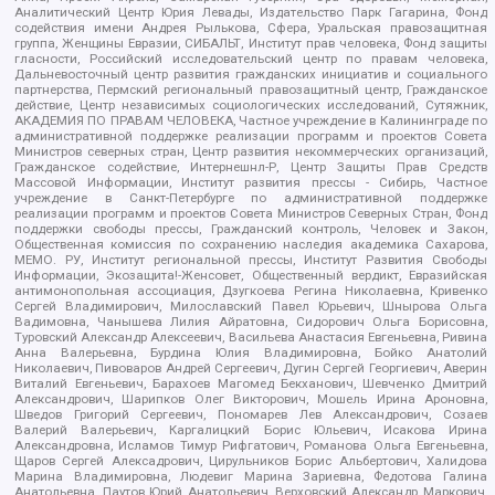
Аналитический Центр Юрия Левады, Издательство Парк Гагарина, Фонд
содействия имени Андрея Рылькова, Сфера, Уральская правозащитная
группа, Женщины Евразии, СИБАЛЬТ, Институт прав человека, Фонд защиты
гласности, Российский исследовательский центр по правам человека,
Дальневосточный центр развития гражданских инициатив и социального
партнерства, Пермский региональный правозащитный центр, Гражданское
действие, Центр независимых социологических исследований, Сутяжник,
АКАДЕМИЯ ПО ПРАВАМ ЧЕЛОВЕКА, Частное учреждение в Калининграде по
административной поддержке реализации программ и проектов Совета
Министров северных стран, Центр развития некоммерческих организаций,
Гражданское содействие, Интернешнл-Р, Центр Защиты Прав Средств
Массовой Информации, Институт развития прессы - Сибирь, Частное
учреждение в Санкт-Петербурге по административной поддержке
реализации программ и проектов Совета Министров Северных Стран, Фонд
поддержки свободы прессы, Гражданский контроль, Человек и Закон,
Общественная комиссия по сохранению наследия академика Сахарова,
МЕМО. РУ, Институт региональной прессы, Институт Развития Свободы
Информации, Экозащита!-Женсовет, Общественный вердикт, Евразийская
антимонопольная ассоциация, Дзугкоева Регина Николаевна, Кривенко
Сергей Владимирович, Милославский Павел Юрьевич, Шнырова Ольга
Вадимовна, Чанышева Лилия Айратовна, Сидорович Ольга Борисовна,
Туровский Александр Алексеевич, Васильева Анастасия Евгеньевна, Ривина
Анна Валерьевна, Бурдина Юлия Владимировна, Бойко Анатолий
Николаевич, Пивоваров Андрей Сергеевич, Дугин Сергей Георгиевич, Аверин
Виталий Евгеньевич, Барахоев Магомед Бекханович, Шевченко Дмитрий
Александрович, Шарипков Олег Викторович, Мошель Ирина Ароновна,
Шведов Григорий Сергеевич, Пономарев Лев Александрович, Созаев
Валерий Валерьевич, Каргалицкий Борис Юльевич, Исакова Ирина
Александровна, Исламов Тимур Рифгатович, Романова Ольга Евгеньевна,
Щаров Сергей Алексадрович, Цирульников Борис Альбертович, Халидова
Марина Владимировна, Людевиг Марина Зариевна, Федотова Галина
Анатольевна, Паутов Юрий Анатольевич, Верховский Александр Маркович,