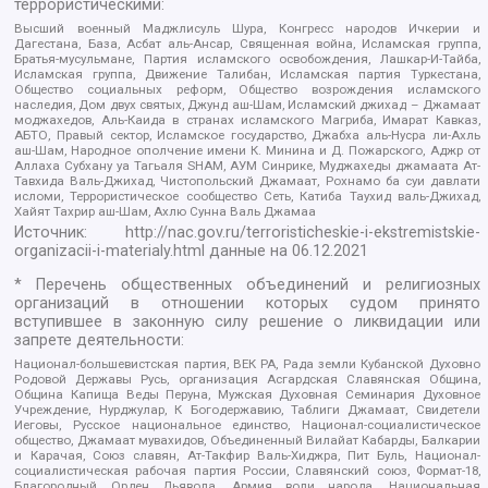
террористическими:
Высший военный Маджлисуль Шура, Конгресс народов Ичкерии и
Дагестана, База, Асбат аль-Ансар, Священная война, Исламская группа,
Братья-мусульмане, Партия исламского освобождения, Лашкар-И-Тайба,
Исламская группа, Движение Талибан, Исламская партия Туркестана,
Общество социальных реформ, Общество возрождения исламского
наследия, Дом двух святых, Джунд аш-Шам, Исламский джихад – Джамаат
моджахедов, Аль-Каида в странах исламского Магриба, Имарат Кавказ,
АБТО, Правый сектор, Исламское государство, Джабха аль-Нусра ли-Ахль
аш-Шам, Народное ополчение имени К. Минина и Д. Пожарского, Аджр от
Аллаха Субхану уа Тагьаля SHAM, АУМ Синрике, Муджахеды джамаата Ат-
Тавхида Валь-Джихад, Чистопольский Джамаат, Рохнамо ба суи давлати
исломи, Террористическое сообщество Сеть, Катиба Таухид валь-Джихад,
Хайят Тахрир аш-Шам, Ахлю Сунна Валь Джамаа
Источник:
http://nac.gov.ru/terroristicheskie-i-ekstremistskie-
organizacii-i-materialy.html
данные на
06.12.2021
* Перечень общественных объединений и религиозных
организаций в отношении которых судом принято
вступившее в законную силу решение о ликвидации или
запрете деятельности:
Национал-большевистская партия, ВЕК РА, Рада земли Кубанской Духовно
Родовой Державы Русь, организация Асгардская Славянская Община,
Община Капища Веды Перуна, Мужская Духовная Семинария Духовное
Учреждение, Нурджулар, К Богодержавию, Таблиги Джамаат, Свидетели
Иеговы, Русское национальное единство, Национал-социалистическое
общество, Джамаат мувахидов, Объединенный Вилайат Кабарды, Балкарии
и Карачая, Союз славян, Ат-Такфир Валь-Хиджра, Пит Буль, Национал-
социалистическая рабочая партия России, Славянский союз, Формат-18,
Благородный Орден Дьявола, Армия воли народа, Национальная