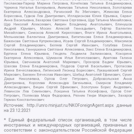
Пислакова-Паркер Марина Петровна, Кочеткова Татьяна Владимировна,
Чуркина Наталья Валерьевна, Акимова Татьяна Николаевна, Золотарева
Екатерина Александровна, Рачинский Ян Збигневич, Жемкова Елена
Борисовна, Гудков Лев Дмитриевич, Илларионова Юлия Юрьевна, Саранг
Анна Васильевна, Захарова Светлана Сергеевна, Щур Татьяна Михайловна,
Щур Николай Алексеевич, Аверин Владимир Анатольевич, Блинушов
Андрей Юрьевич, Мосин Алексей Геннадьевич, Гефтер Валентин
Михайлович, Симонов Алексей Кириллович, Флиге Ирина Анатольевна,
Мельникова Валентина Дмитриевна, Вититинова Елена Владимировна,
Баженова Светлана Куприяновна, Исаев Сергей Владимирович, Максимов
Сергей Владимирович, Беляев Сергей Иванович, Голубева Елена
Николаевна, Ганнушкина Светлана Алексеевна, Закс Елена Владимировна,
Буртина Елена Юрьевна, Гендель Людмила Залмановна, Кокорина
Екатерина Алексеевна, Шуманов Илья Вячеславович, Арапова Галина
Юрьевна, Свечников Анатолий Мариевич, Прохоров Вадим Юрьевич,
Шахова Елена Владимировна, Подузов Сергей Васильевич, Протасова
Ирина Вячеславовна, Литинский Леонид Борисович, Лукашевский Сергей
Маркович, Бахмин Вячеслав Иванович, Шабад Анатолий Ефимович, Сухих
Дарья Николаевна, Орлов Олег Петрович, Добровольская Анна
Дмитриевна, Королева Александра Евгеньевна, Смирнов Владимир
Александрович, Вицин Сергей Ефимович, Золотухин Борис Андреевич,
Левинсон Лев Семенович, Локшина Татьяна Иосифовна, Орлов Олег
Петрович, Полякова Мара Федоровна, Резник Генри Маркович, Захаров
Герман Константинович
Источник:
http://unro.minjust.ru/NKOForeignAgent.aspx
данные
на
23.12.2021
* Единый федеральный список организаций, в том числе
иностранных и международных организаций, признанных в
соответствии с законодательством Российской Федерации