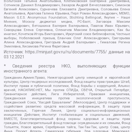
Вольтская Татьяна Анатольевна, Клепиковская Екатерина Дмитриевна,
Сотников Даниил Владимирович, Захаров Андрей Вячеславович, Симонов
Евгений Алексеевич, Сурначева Елизавета Дмитриевна, Соловьева Елена
Анатольевна, Арапова Галина Юрьевна, Перл Роман Александрович, МЕМО,
Mason G.E.S. Anonymous Foundation, Stichting Bellingcat, Якутия – Наше
Мнение, Москоу диджитал медиа, РС-Балт, Заговора Максим
Александрович, Ветошкина Валерия Валерьевна, Павлов Иван Юрьевич,
Скворцова Елена Сергеевна, Оленичев Максим Владимирович, Как бы
инагент, Кочетков Игорь Викторович, Иркутский союз библиофилов, Честные
выборы, Нобелевский призыв, Еланчик Олег Александрович, Григорьева
Алина Александровна, Григорьев Андрей Валерьевич , Гималова Регина
Эмилевна, Хисамова Регина Фаритовна
Источник:
https://minjust.gov.ru/ru/documents/7755/
данные на
03.12.2021
* Сведения реестра НКО, выполняющих функции
иностранного агента:
Гражданин.Армия.Право, Нижегородский центр немецкой и европейской
культуры, Центр гендерных исследований, Фонд защиты прав граждан Штаб,
Институт права и публичной политики, Фонд борьбы с коррупцией, Альянс
врачей, НАСИЛИЮ.НЕТ, Мы против СПИДа, СВЕЧА, Открытый Петербург,
Гуманитарное действие, Лига Избирателей, Правовая инициатива,
Гражданская инициатива против экологической преступности,
Гражданский Союз, "Хасдей Ерушалаим" (Милосердие), Центр поддержки и
содействия развитию средств массовой информации, В защиту прав
заключенных, Горячая Линия, Центр социально-информационных
инициатив Действие, Институт глобализации и социальных движений,
ВМЕСТЕ, Благотворительный фонд охраны здоровья и защиты прав
граждан, Благотворительный фонд помощи осужденным и их семьям, Фонд
Тольятти, Новое время, Серебряная тайга, Так-Так-Так, центр Сова, центр
Анна, Проект Апрель, Самарская губерния, Эра здоровья, Мемориал,