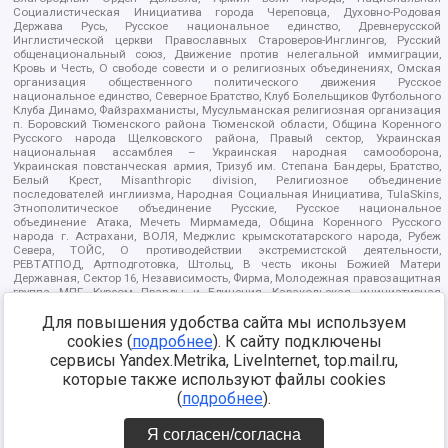
Социалистическая Инициатива города Череповца, Духовно-Родовая
Держава Русь, Русское национальное единство, Древнерусской
Инглистической церкви Православных Староверов-Инглингов, Русский
общенациональный союз, Движение против нелегальной иммиграции,
Кровь и Честь, О свободе совести и о религиозных объединениях, Омская
организация общественного политического движения Русское
национальное единство, Северное Братство, Клуб Болельщиков Футбольного
Клуба Динамо, Файзрахманисты, Мусульманская религиозная организация
п. Боровский Тюменского района Тюменской области, Община Коренного
Русского народа Щелковского района, Правый сектор, Украинская
национальная ассамблея – Украинская народная самооборона,
Украинская повстанческая армия, Тризуб им. Степана Бандеры, Братство,
Белый Крест, Misanthropic division, Религиозное объединение
последователей инглиизма, Народная Социальная Инициатива, TulaSkins,
Этнополитическое объединение Русские, Русское национальное
объединение Атака, Мечеть Мирмамеда, Община Коренного Русского
народа г. Астрахани, ВОЛЯ, Меджлис крымскотатарского народа, Рубеж
Севера, ТОЙС, О противодействии экстремистской деятельности,
РЕВТАТПОД, Артподготовка, Штольц, В честь иконы Божией Матери
Державная, Сектор 16, Независимость, Фирма, Молодежная правозащитная
группа МПГ, Курсом Правды и Единения, Каракольская инициативная
группа, Автоград Крю, Союз Славянских Сил Руси, Алля-Аят,
Благотворительный пансионат Ак Умут, Русская республика Русь,
Для повышения удобства сайта мы используем
Арестантское уголовное единство, Башкорт, Нация и свобода, W.H.С., Фалунь
cookies (
подробнее
). К сайту подключены
Дафа, Иртыш Ultras, Русский Патриотический клуб-Новокузнецк/РПК,
сервисы Yandex.Metrika, LiveInternet, top.mail.ru,
Сибирский державный союз, Фонд борьбы с коррупцией, Фонд защиты прав
граждан, Штабы Навального, Совет граждан СССР Прикубанского округа г.
которые также используют файлы cookies
Краснодара
(
подробнее
).
Источник:
https://minjust.gov.ru/ru/documents/7822/
данные на
08.12.2021
Я согласен/согласна