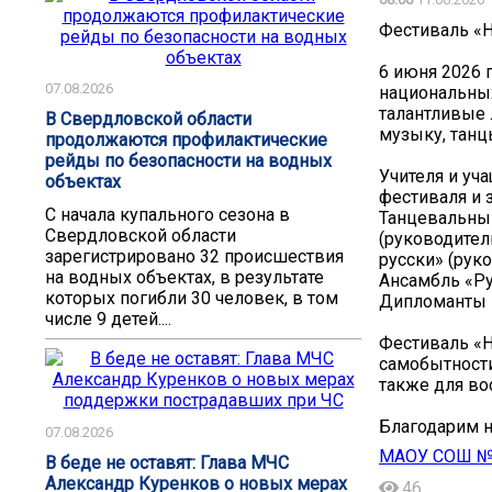
Фестиваль «
6 июня 2026 
07.08.2026
национальных
талантливые 
В Свердловской области
музыку, танц
продолжаются профилактические
рейды по безопасности на водных
Учителя и уч
объектах
фестиваля и 
С начала купального сезона в
Танцевальный
Свердловской области
(руководитель
зарегистрировано 32 происшествия
русски» (руко
на водных объектах, в результате
Ансамбль «Руч
которых погибли 30 человек, в том
Дипломанты I
числе 9 детей....
Фестиваль «Н
самобытности
также для во
Благодарим н
07.08.2026
МАОУ СОШ №1
В беде не оставят: Глава МЧС
Александр Куренков о новых мерах
46