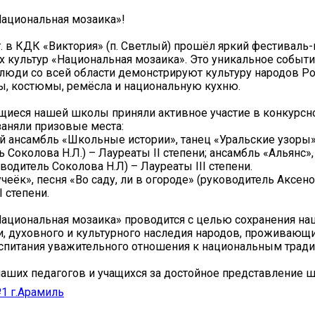
Национальная мозаика»!
г. в КДК «Виктория» (п. Светлый) прошёл яркий фестиваль
 культур «Национальная мозаика». Это уникальное событи
люди со всей области демонстрируют культуру народов Ро
ы, костюмы, ремёсла и национальную кухню.
ащиеся нашей школы приняли активное участие в конкурс
заняли призовые места:
 ансамбль «Школьные истории», танец «Уральские узоры
 Соколова Н.Л.) – Лауреаты II степени; ансамбль «Альянс»,
водитель Соколова Н.Л) – Лауреаты III степени.
еёк», песня «Во саду, ли в огороде» (руководитель Аксенов
 степени.
ациональная мозаика» проводится с целью сохранения на
, духовного и культурного наследия народов, проживающих
спитания уважительного отношения к национальным тради
аших педагогов и учащихся за достойное представление 
 г.Арамиль