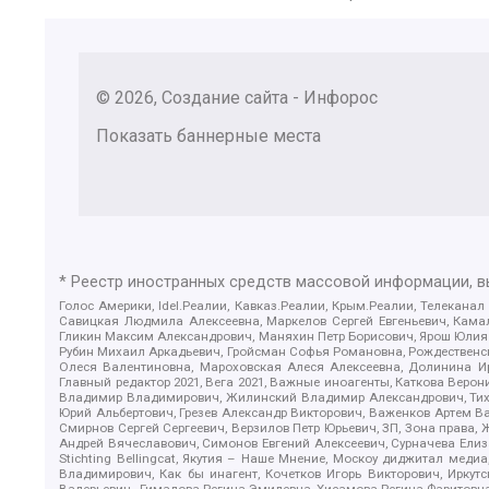
© 2026, Создание сайта - Инфорос
Показать баннерные места
* Реестр иностранных средств массовой информации, 
Голос Америки, Idel.Реалии, Кавказ.Реалии, Крым.Реалии, Телеканал
Савицкая Людмила Алексеевна, Маркелов Сергей Евгеньевич, Камал
Гликин Максим Александрович, Маняхин Петр Борисович, Ярош Юлия П
Рубин Михаил Аркадьевич, Гройсман Софья Романовна, Рождественски
Олеся Валентиновна, Мароховская Алеся Алексеевна, Долинина И
Главный редактор 2021, Вега 2021, Важные иноагенты, Каткова Вер
Владимир Владимирович, Жилинский Владимир Александрович, Тихон
Юрий Альбертович, Грезев Александр Викторович, Важенков Артем В
Смирнов Сергей Сергеевич, Верзилов Петр Юрьевич, ЗП, Зона прав
Андрей Вячеславович, Симонов Евгений Алексеевич, Сурначева Елиз
Stichting Bellingcat, Якутия – Наше Мнение, Москоу диджитал мед
Владимирович, Как бы инагент, Кочетков Игорь Викторович, Иркут
Валерьевич , Гималова Регина Эмилевна, Хисамова Регина Фаритовн