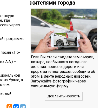
жителями города
-конкурс
е, где
ссии через
ной программе
»
 песня «По-
Если Вы стали свидетелем аварии,
а А.А.) –
пожара, необычного погодного
явления, провала дороги или
прорыва теплотрассы, сообщите об
циональной
этом в ленте народных новостей.
 на Урале, а
Загружайте фотографии через
циям.
специальную форму.
школы!
ДОБАВИТЬ НОВОСТЬ