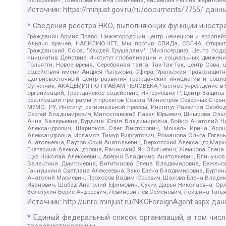
Источник:
https://minjust.gov.ru/ru/documents/7755/
данны
* Сведения реестра НКО, выполняющих функции иностра
Гражданин.Армия.Право, Нижегородский центр немецкой и европейск
Альянс врачей, НАСИЛИЮ.НЕТ, Мы против СПИДа, СВЕЧА, Открытый
Гражданский Союз, "Хасдей Ерушалаим" (Милосердие), Центр под
инициатив Действие, Институт глобализации и социальных движен
Тольятти, Новое время, Серебряная тайга, Так-Так-Так, центр Сова
содействия имени Андрея Рылькова, Сфера, Уральская правозащитна
Дальневосточный центр развития гражданских инициатив и социа
Сутяжник, АКАДЕМИЯ ПО ПРАВАМ ЧЕЛОВЕКА, Частное учреждение в Ка
организаций, Гражданское содействие, Интернешнл-Р, Центр Защиты
реализации программ и проектов Совета Министров Северных Стран
МЕМО. РУ, Институт региональной прессы, Институт Развития Своб
Сергей Владимирович, Милославский Павел Юрьевич, Шнырова Ольга
Анна Валерьевна, Бурдина Юлия Владимировна, Бойко Анатолий Ник
Александрович, Шарипков Олег Викторович, Мошель Ирина Ароно
Александровна, Исламов Тимур Рифгатович, Романова Ольга Евгень
Анатольевна, Паутов Юрий Анатольевич, Верховский Александр Марк
Екатерина Александровна, Рачинский Ян Збигневич, Жемкова Елена 
Щур Николай Алексеевич, Аверин Владимир Анатольевич, Блинушов 
Валентина Дмитриевна, Вититинова Елена Владимировна, Баженов
Ганнушкина Светлана Алексеевна, Закс Елена Владимировна, Буртин
Анатолий Мариевич, Прохоров Вадим Юрьевич, Шахова Елена Владими
Иванович, Шабад Анатолий Ефимович, Сухих Дарья Николаевна, Орл
Золотухин Борис Андреевич, Левинсон Лев Семенович, Локшина Тать
Источник:
http://unro.minjust.ru/NKOForeignAgent.aspx
дан
* Единый федеральный список организаций, в том чис