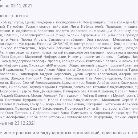
е на
03.12.2021
нного агента:
ой культуры, Центр гендерных исследований, Фонд защиты прав граждан Шта
 Петербург, Гуманитарное действие, Лига Избирателей, Правовая инициат
держки и содействия развитию средств массовой информации, В защиту п
ий, ВМЕСТЕ, Благотворительный фонд охраны здоровья и защиты прав граж
, центр Анна, Проект Апрель, Самарская губерния, Эра здоровья, Мемориал,
я группа, Женщины Евразии, СИБАЛЬТ, Институт прав человека, Фонд защиты 
льного партнерства, Пермский региональный правозащитный центр, Граждан
лининграде по административной поддержке реализации программ и проекто
 Прав Средств Массовой Информации, Институт развития прессы - Сибирь, Ча
, Фонд поддержки свободы прессы, Гражданский контроль, Человек и Закон, 
оды Информации, Экозащита!-Женсовет, Общественный вердикт, Евразийская а
 Вадимовна, Чанышева Лилия Айратовна, Сидорович Ольга Борисовна, Туровс
олаевич, Пивоваров Андрей Сергеевич, Дугин Сергей Георгиевич, Аверин В
вна, Шведов Григорий Сергеевич, Пономарев Лев Александрович, Созаев
евна, Щаров Сергей Алексадрович, Цирульников Борис Альбертович, Халидо
ович, Пислакова-Паркер Марина Петровна, Кочеткова Татьяна Владимировна, Ч
Борисовна, Гудков Лев Дмитриевич, Илларионова Юлия Юрьевна, Саранг Анна
Андрей Юрьевич, Мосин Алексей Геннадьевич, Гефтер Валентин Михайлович,
а Светлана Куприяновна, Исаев Сергей Владимирович, Максимов Сергей Вл
а Елена Юрьевна, Гендель Людмила Залмановна, Кокорина Екатерина Алексее
ровна, Подузов Сергей Васильевич, Протасова Ирина Вячеславовна, Литинск
ов Олег Петрович, Добровольская Анна Дмитриевна, Королева Александра Ев
яна Иосифовна, Орлов Олег Петрович, Полякова Мара Федоровна, Резник Генри
ные на
23.12.2021
ле иностранных и международных организаций, признанных в с