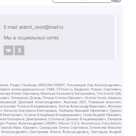
E-mail:
aramil_vesti@mail.ru
Мы в социальных сетях:
.Реалии, Радио Свобода, MEDIUM-ORIENT, Пономарев Лев Александрович,
ервое антикоррупционное СМИ, VTimes.io, Баданин Роман Сергеевич,
ова Юлия Сергеевна, Маетная Елизавета Витальевна, The Insider SIA,
ич, Телеканал Дождь, Петров Степан Юрьевич, Istories fonds, Шмагун
иковский Дмитрий Александрович, Альтаир 2021, Ромашки монолит,
, Костылева Полина Владимировна, Лютов Александр Иванович, Жилкин
, Кильтау Екатерина Викторовна, Любарев Аркадий Ефимович, Гурман
й Викторович, Егоров Владимир Владимирович, Гусев Андрей Юрьевич,
ская Екатерина Дмитриевна, Сотников Даниил Владимирович, Захаров
ерл Роман Александрович, МЕМО, Mason G.E.S. Anonymous Foundation,
, Павлов Иван Юрьевич, Скворцова Елена Сергеевна, Оленичев Максим
 Александрович, Григорьева Алина Александровна, Григорьев Андрей