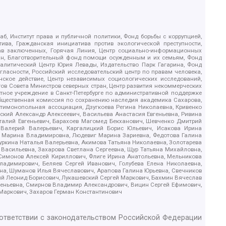
б, Институт права и публичной политики, Фонд борьбы с коррупцией,
ива, Гражданская инициатива против экологической преступности,
рав заключенных, Горячая Линия, Центр социально-информационных
дан, Благотворительный фонд помощи осужденным и их семьям, Фонд
 Аналитический Центр Юрия Левады, Издательство Парк Гагарина, Фонд
гласности, Российский исследовательский центр по правам человека,
ское действие, Центр независимых социологических исследований,
в Совета Министров северных стран, Центр развития некоммерческих
стное учреждение в Санкт-Петербурге по административной поддержке
Общественная комиссия по сохранению наследия академика Сахарова,
нтимонопольная ассоциация, Дзугкоева Регина Николаевна, Кривенко
кий Александр Алексеевич, Васильева Анастасия Евгеньевна, Ривина
италий Евгеньевич, Барахоев Магомед Бекханович, Шевченко Дмитрий
 Валерий Валерьевич, Каргалицкий Борис Юльевич, Исакова Ирина
ва Марина Владимировна, Людевиг Марина Зариевна, Федотова Галина
уркина Наталья Валерьевна, Акимова Татьяна Николаевна, Золотарева
 Васильевна, Захарова Светлана Сергеевна, Щур Татьяна Михайловна,
 Симонов Алексей Кириллович, Флиге Ирина Анатольевна, Мельникова
адимирович, Беляев Сергей Иванович, Голубева Елена Николаевна,
вна, Шуманов Илья Вячеславович, Арапова Галина Юрьевна, Свечников
ий Леонид Борисович, Лукашевский Сергей Маркович, Бахмин Вячеслав
геньевна, Смирнов Владимир Александрович, Вицин Сергей Ефимович,
 Маркович, Захаров Герман Константинович
оответствии с законодательством Российской Федерации