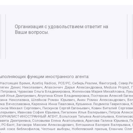
Организация с удовольствием ответит на
Ваши вопросы.
выполняющих функции иностранного агента:
 Настоящее Время, Azatliq Radiosi, PCE/PC, Сибирь.Реалии, Фактограф, Север
ягин Денис Николаевич, Апахончич Дарья Александровна, Medusa Project, П
етровна, Чуракова Ольга Владимировна, Железнова Мария Михайловна, Лукьян
й Илья Дмитриевич, Апухтина Юлия Владимировна, Постернак Алексей Евгеньев
рина Николаевна, Шлейнов Роман Юрьевич, Анин Роман Александрович, Вел
оника Вячеславовна, Карезина Инна Павловна, Кузьмина Людмила Гавриловна
ов Михаил Сергеевич, Пискунов Сергей Евгеньевич, Ковин Виталий Сергеевич
алерьевич, Иванова София Юрьевна, Пигалкин Илья Валерьевич, Петров Алексе
а, ЖУРНАЛИСТ-ИНОСТРАННЫЙ АГЕНТ, Вольтская Татьяна Анатольевна, Клепиков
авета Дмитриевна, Соловьева Елена Анатольевна, Арапова Галина Юрьевна, П
иа, РС-Балт, Заговора Максим Александрович, Ветошкина Валерия Валерьевна
ский союз библиофилов, Честные выборы, Нобелевский призыв, Еланчик Олег
а