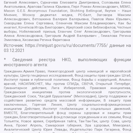
Евгений Алексеевич, Сурначева Елизавета Дмитриевна, Соловьева Елена
Анатольевна, Арапова Галина Юрьевна, Перл Роман Александрович, МЕМО,
Mason G.E.S. Anonymous Foundation, Stichting Bellingcat, Якутия – Наше
Мнение, Москоу диджитал медиа, РС-Балт, Заговора Максим
Александрович, Ветошкина Валерия Валерьевна, Павлов Иван Юрьевич,
Скворцова Елена Сергеевна, Оленичев Максим Владимирович, Как бы
инагент, Кочетков Игорь Викторович, Иркутский союз библиофилов, Честные
выборы, Нобелевский призыв, Еланчик Олег Александрович, Григорьева
Алина Александровна, Григорьев Андрей Валерьевич , Гималова Регина
Эмилевна, Хисамова Регина Фаритовна
Источник:
https://minjust.gov.ru/ru/documents/7755/
данные на
03.12.2021
* Сведения реестра НКО, выполняющих функции
иностранного агента:
Гражданин.Армия.Право, Нижегородский центр немецкой и европейской
культуры, Центр гендерных исследований, Фонд защиты прав граждан Штаб,
Институт права и публичной политики, Фонд борьбы с коррупцией, Альянс
врачей, НАСИЛИЮ.НЕТ, Мы против СПИДа, СВЕЧА, Открытый Петербург,
Гуманитарное действие, Лига Избирателей, Правовая инициатива,
Гражданская инициатива против экологической преступности,
Гражданский Союз, "Хасдей Ерушалаим" (Милосердие), Центр поддержки и
содействия развитию средств массовой информации, В защиту прав
заключенных, Горячая Линия, Центр социально-информационных
инициатив Действие, Институт глобализации и социальных движений,
ВМЕСТЕ, Благотворительный фонд охраны здоровья и защиты прав
граждан, Благотворительный фонд помощи осужденным и их семьям, Фонд
Тольятти, Новое время, Серебряная тайга, Так-Так-Так, центр Сова, центр
Анна, Проект Апрель, Самарская губерния, Эра здоровья, Мемориал,
Аналитический Центр Юрия Левады, Издательство Парк Гагарина, Фонд