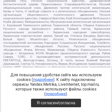
Держава Русь, Русское национальное единство, Древнерусской
Инглистической церкви Православных Староверов-Инглингов, Русский
общенациональный союз, Движение против нелегальной иммиграции,
Кровь и Честь, О свободе совести и о религиозных объединениях, Омская
организация общественного политического движения Русское
национальное единство, Северное Братство, Клуб Болельщиков Футбольного
Клуба Динамо, Файзрахманисты, Мусульманская религиозная организация
п. Боровский Тюменского района Тюменской области, Община Коренного
Русского народа Щелковского района, Правый сектор, Украинская
национальная ассамблея – Украинская народная самооборона,
Украинская повстанческая армия, Тризуб им. Степана Бандеры, Братство,
Белый Крест, Misanthropic division, Религиозное объединение
последователей инглиизма, Народная Социальная Инициатива, TulaSkins,
Этнополитическое объединение Русские, Русское национальное
объединение Атака, Мечеть Мирмамеда, Община Коренного Русского
народа г. Астрахани, ВОЛЯ, Меджлис крымскотатарского народа, Рубеж
Севера, ТОЙС, О противодействии экстремистской деятельности,
РЕВТАТПОД, Артподготовка, Штольц, В честь иконы Божией Матери
Державная, Сектор 16, Независимость, Фирма, Молодежная правозащитная
группа МПГ, Курсом Правды и Единения, Каракольская инициативная
группа, Автоград Крю, Союз Славянских Сил Руси, Алля-Аят,
Благотворительный пансионат Ак Умут, Русская республика Русь,
Для повышения удобства сайта мы используем
Арестантское уголовное единство, Башкорт, Нация и свобода, W.H.С., Фалунь
cookies (
подробнее
). К сайту подключены
Дафа, Иртыш Ultras, Русский Патриотический клуб-Новокузнецк/РПК,
сервисы Yandex.Metrika, LiveInternet, top.mail.ru,
Сибирский державный союз, Фонд борьбы с коррупцией, Фонд защиты прав
граждан, Штабы Навального, Совет граждан СССР Прикубанского округа г.
которые также используют файлы cookies
Краснодара
(
подробнее
).
Источник:
https://minjust.gov.ru/ru/documents/7822/
данные на
08.12.2021
Я согласен/согласна