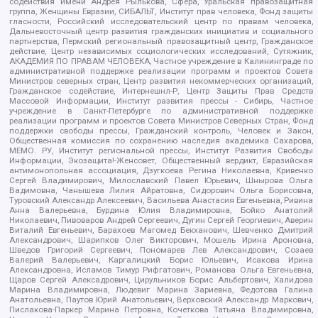
содействия имени Андрея Рылькова, Сфера, Уральская правозащитная
группа, Женщины Евразии, СИБАЛЬТ, Институт прав человека, Фонд защиты
гласности, Российский исследовательский центр по правам человека,
Дальневосточный центр развития гражданских инициатив и социального
партнерства, Пермский региональный правозащитный центр, Гражданское
действие, Центр независимых социологических исследований, Сутяжник,
АКАДЕМИЯ ПО ПРАВАМ ЧЕЛОВЕКА, Частное учреждение в Калининграде по
административной поддержке реализации программ и проектов Совета
Министров северных стран, Центр развития некоммерческих организаций,
Гражданское содействие, Интернешнл-Р, Центр Защиты Прав Средств
Массовой Информации, Институт развития прессы - Сибирь, Частное
учреждение в Санкт-Петербурге по административной поддержке
реализации программ и проектов Совета Министров Северных Стран, Фонд
поддержки свободы прессы, Гражданский контроль, Человек и Закон,
Общественная комиссия по сохранению наследия академика Сахарова,
МЕМО. РУ, Институт региональной прессы, Институт Развития Свободы
Информации, Экозащита!-Женсовет, Общественный вердикт, Евразийская
антимонопольная ассоциация, Дзугкоева Регина Николаевна, Кривенко
Сергей Владимирович, Милославский Павел Юрьевич, Шнырова Ольга
Вадимовна, Чанышева Лилия Айратовна, Сидорович Ольга Борисовна,
Туровский Александр Алексеевич, Васильева Анастасия Евгеньевна, Ривина
Анна Валерьевна, Бурдина Юлия Владимировна, Бойко Анатолий
Николаевич, Пивоваров Андрей Сергеевич, Дугин Сергей Георгиевич, Аверин
Виталий Евгеньевич, Барахоев Магомед Бекханович, Шевченко Дмитрий
Александрович, Шарипков Олег Викторович, Мошель Ирина Ароновна,
Шведов Григорий Сергеевич, Пономарев Лев Александрович, Созаев
Валерий Валерьевич, Каргалицкий Борис Юльевич, Исакова Ирина
Александровна, Исламов Тимур Рифгатович, Романова Ольга Евгеньевна,
Щаров Сергей Алексадрович, Цирульников Борис Альбертович, Халидова
Марина Владимировна, Людевиг Марина Зариевна, Федотова Галина
Анатольевна, Паутов Юрий Анатольевич, Верховский Александр Маркович,
Пислакова-Паркер Марина Петровна, Кочеткова Татьяна Владимировна,