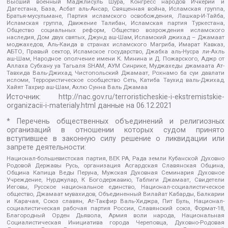
Высший военный Маджлисуль Шура, Конгресс народов Ичкерии и
Дагестана, База, Асбат аль-Ансар, Священная война, Исламская группа,
Братья-мусульмане, Партия исламского освобождения, Лашкар-И-Тайба,
Исламская группа, Движение Талибан, Исламская партия Туркестана,
Общество социальных реформ, Общество возрождения исламского
наследия, Дом двух святых, Джунд аш-Шам, Исламский джихад – Джамаат
моджахедов, Аль-Каида в странах исламского Магриба, Имарат Кавказ,
АБТО, Правый сектор, Исламское государство, Джабха аль-Нусра ли-Ахль
аш-Шам, Народное ополчение имени К. Минина и Д. Пожарского, Аджр от
Аллаха Субхану уа Тагьаля SHAM, АУМ Синрике, Муджахеды джамаата Ат-
Тавхида Валь-Джихад, Чистопольский Джамаат, Рохнамо ба суи давлати
исломи, Террористическое сообщество Сеть, Катиба Таухид валь-Джихад,
Хайят Тахрир аш-Шам, Ахлю Сунна Валь Джамаа
Источник:
http://nac.gov.ru/terroristicheskie-i-ekstremistskie-
organizacii-i-materialy.html
данные на
06.12.2021
* Перечень общественных объединений и религиозных
организаций в отношении которых судом принято
вступившее в законную силу решение о ликвидации или
запрете деятельности:
Национал-большевистская партия, ВЕК РА, Рада земли Кубанской Духовно
Родовой Державы Русь, организация Асгардская Славянская Община,
Община Капища Веды Перуна, Мужская Духовная Семинария Духовное
Учреждение, Нурджулар, К Богодержавию, Таблиги Джамаат, Свидетели
Иеговы, Русское национальное единство, Национал-социалистическое
общество, Джамаат мувахидов, Объединенный Вилайат Кабарды, Балкарии
и Карачая, Союз славян, Ат-Такфир Валь-Хиджра, Пит Буль, Национал-
социалистическая рабочая партия России, Славянский союз, Формат-18,
Благородный Орден Дьявола, Армия воли народа, Национальная
Социалистическая Инициатива города Череповца, Духовно-Родовая