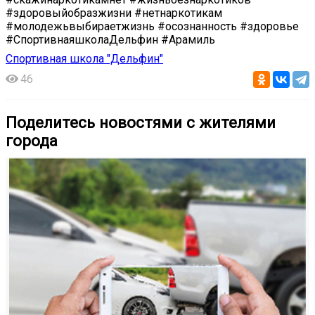
#здоровыйобразжизни #нетнаркотикам
#молодежьвыбираетжизнь #осознанность #здоровье
#СпортивнаяшколаДельфин #Арамиль
Спортивная школа "Дельфин"
46
Поделитесь новостями с жителями
города