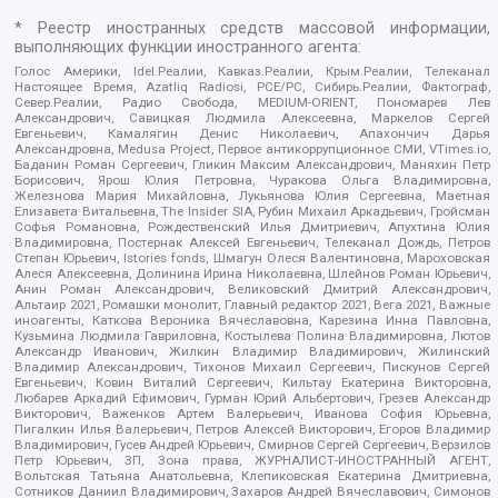
* Реестр иностранных средств массовой информации,
выполняющих функции иностранного агента:
Голос Америки, Idel.Реалии, Кавказ.Реалии, Крым.Реалии, Телеканал
Настоящее Время, Azatliq Radiosi, PCE/PC, Сибирь.Реалии, Фактограф,
Север.Реалии, Радио Свобода, MEDIUM-ORIENT, Пономарев Лев
Александрович, Савицкая Людмила Алексеевна, Маркелов Сергей
Евгеньевич, Камалягин Денис Николаевич, Апахончич Дарья
Александровна, Medusa Project, Первое антикоррупционное СМИ, VTimes.io,
Баданин Роман Сергеевич, Гликин Максим Александрович, Маняхин Петр
Борисович, Ярош Юлия Петровна, Чуракова Ольга Владимировна,
Железнова Мария Михайловна, Лукьянова Юлия Сергеевна, Маетная
Елизавета Витальевна, The Insider SIA, Рубин Михаил Аркадьевич, Гройсман
Софья Романовна, Рождественский Илья Дмитриевич, Апухтина Юлия
Владимировна, Постернак Алексей Евгеньевич, Телеканал Дождь, Петров
Степан Юрьевич, Istories fonds, Шмагун Олеся Валентиновна, Мароховская
Алеся Алексеевна, Долинина Ирина Николаевна, Шлейнов Роман Юрьевич,
Анин Роман Александрович, Великовский Дмитрий Александрович,
Альтаир 2021, Ромашки монолит, Главный редактор 2021, Вега 2021, Важные
иноагенты, Каткова Вероника Вячеславовна, Карезина Инна Павловна,
Кузьмина Людмила Гавриловна, Костылева Полина Владимировна, Лютов
Александр Иванович, Жилкин Владимир Владимирович, Жилинский
Владимир Александрович, Тихонов Михаил Сергеевич, Пискунов Сергей
Евгеньевич, Ковин Виталий Сергеевич, Кильтау Екатерина Викторовна,
Любарев Аркадий Ефимович, Гурман Юрий Альбертович, Грезев Александр
Викторович, Важенков Артем Валерьевич, Иванова София Юрьевна,
Пигалкин Илья Валерьевич, Петров Алексей Викторович, Егоров Владимир
Владимирович, Гусев Андрей Юрьевич, Смирнов Сергей Сергеевич, Верзилов
Петр Юрьевич, ЗП, Зона права, ЖУРНАЛИСТ-ИНОСТРАННЫЙ АГЕНТ,
Вольтская Татьяна Анатольевна, Клепиковская Екатерина Дмитриевна,
Сотников Даниил Владимирович, Захаров Андрей Вячеславович, Симонов