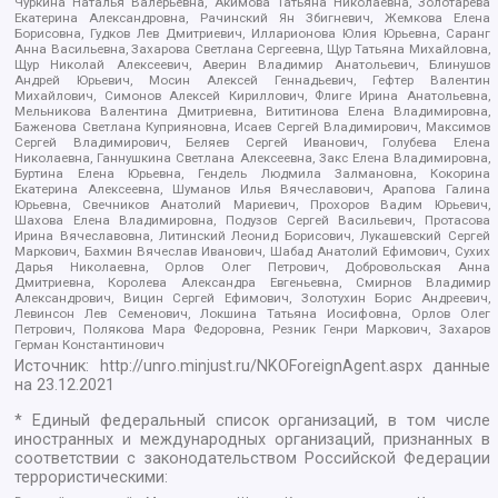
Чуркина Наталья Валерьевна, Акимова Татьяна Николаевна, Золотарева
Екатерина Александровна, Рачинский Ян Збигневич, Жемкова Елена
Борисовна, Гудков Лев Дмитриевич, Илларионова Юлия Юрьевна, Саранг
Анна Васильевна, Захарова Светлана Сергеевна, Щур Татьяна Михайловна,
Щур Николай Алексеевич, Аверин Владимир Анатольевич, Блинушов
Андрей Юрьевич, Мосин Алексей Геннадьевич, Гефтер Валентин
Михайлович, Симонов Алексей Кириллович, Флиге Ирина Анатольевна,
Мельникова Валентина Дмитриевна, Вититинова Елена Владимировна,
Баженова Светлана Куприяновна, Исаев Сергей Владимирович, Максимов
Сергей Владимирович, Беляев Сергей Иванович, Голубева Елена
Николаевна, Ганнушкина Светлана Алексеевна, Закс Елена Владимировна,
Буртина Елена Юрьевна, Гендель Людмила Залмановна, Кокорина
Екатерина Алексеевна, Шуманов Илья Вячеславович, Арапова Галина
Юрьевна, Свечников Анатолий Мариевич, Прохоров Вадим Юрьевич,
Шахова Елена Владимировна, Подузов Сергей Васильевич, Протасова
Ирина Вячеславовна, Литинский Леонид Борисович, Лукашевский Сергей
Маркович, Бахмин Вячеслав Иванович, Шабад Анатолий Ефимович, Сухих
Дарья Николаевна, Орлов Олег Петрович, Добровольская Анна
Дмитриевна, Королева Александра Евгеньевна, Смирнов Владимир
Александрович, Вицин Сергей Ефимович, Золотухин Борис Андреевич,
Левинсон Лев Семенович, Локшина Татьяна Иосифовна, Орлов Олег
Петрович, Полякова Мара Федоровна, Резник Генри Маркович, Захаров
Герман Константинович
Источник:
http://unro.minjust.ru/NKOForeignAgent.aspx
данные
на
23.12.2021
* Единый федеральный список организаций, в том числе
иностранных и международных организаций, признанных в
соответствии с законодательством Российской Федерации
террористическими: