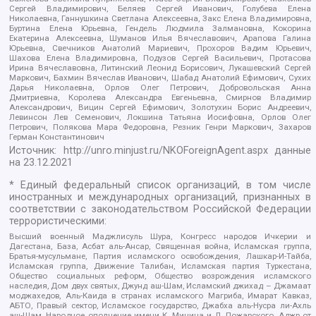
Сергей Владимирович, Беляев Сергей Иванович, Голубева Елена
Николаевна, Ганнушкина Светлана Алексеевна, Закс Елена Владимировна,
Буртина Елена Юрьевна, Гендель Людмила Залмановна, Кокорина
Екатерина Алексеевна, Шуманов Илья Вячеславович, Арапова Галина
Юрьевна, Свечников Анатолий Мариевич, Прохоров Вадим Юрьевич,
Шахова Елена Владимировна, Подузов Сергей Васильевич, Протасова
Ирина Вячеславовна, Литинский Леонид Борисович, Лукашевский Сергей
Маркович, Бахмин Вячеслав Иванович, Шабад Анатолий Ефимович, Сухих
Дарья Николаевна, Орлов Олег Петрович, Добровольская Анна
Дмитриевна, Королева Александра Евгеньевна, Смирнов Владимир
Александрович, Вицин Сергей Ефимович, Золотухин Борис Андреевич,
Левинсон Лев Семенович, Локшина Татьяна Иосифовна, Орлов Олег
Петрович, Полякова Мара Федоровна, Резник Генри Маркович, Захаров
Герман Константинович
Источник:
http://unro.minjust.ru/NKOForeignAgent.aspx
данные
на
23.12.2021
* Единый федеральный список организаций, в том числе
иностранных и международных организаций, признанных в
соответствии с законодательством Российской Федерации
террористическими:
Высший военный Маджлисуль Шура, Конгресс народов Ичкерии и
Дагестана, База, Асбат аль-Ансар, Священная война, Исламская группа,
Братья-мусульмане, Партия исламского освобождения, Лашкар-И-Тайба,
Исламская группа, Движение Талибан, Исламская партия Туркестана,
Общество социальных реформ, Общество возрождения исламского
наследия, Дом двух святых, Джунд аш-Шам, Исламский джихад – Джамаат
моджахедов, Аль-Каида в странах исламского Магриба, Имарат Кавказ,
АБТО, Правый сектор, Исламское государство, Джабха аль-Нусра ли-Ахль
аш-Шам, Народное ополчение имени К. Минина и Д. Пожарского, Аджр от