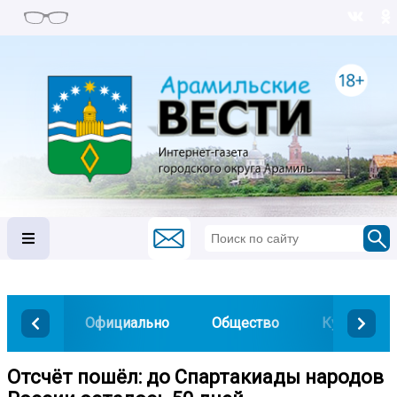
Официально
Общество
Культура
Отсчёт пошёл: до Спартакиады народов