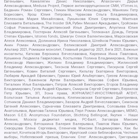
Евгеньевич, Камалягин Денис Николаевич, Апахончич Дарья
Александровна, Medusa Project, Первое антикоррупционное СМИ, VTimes.io,
Баданин Роман Сергеевич, Гликин Максим Александрович, Маняхин Петр
Борисович, Ярош Юлия Петровна, Чуракова Ольга Владимировна,
Железнова Мария Михайловна, Лукьянова Юлия Сергеевна, Маетная
Елизавета Витальевна, The Insider SIA, Рубин Михаил Аркадьевич, Гройсман
Софья Романовна, Рождественский Илья Дмитриевич, Апухтина Юлия
Владимировна, Постернак Алексей Евгеньевич, Телеканал Дождь, Петров
Степан Юрьевич, Istories fonds, Шмагун Олеся Валентиновна, Мароховская
Алеся Алексеевна, Долинина Ирина Николаевна, Шлейнов Роман Юрьевич,
Анин Роман Александрович, Великовский Дмитрий Александрович,
Альтаир 2021, Ромашки монолит, Главный редактор 2021, Вега 2021, Важные
иноагенты, Каткова Вероника Вячеславовна, Карезина Инна Павловна,
Кузьмина Людмила Гавриловна, Костылева Полина Владимировна, Лютов
Александр Иванович, Жилкин Владимир Владимирович, Жилинский
Владимир Александрович, Тихонов Михаил Сергеевич, Пискунов Сергей
Евгеньевич, Ковин Виталий Сергеевич, Кильтау Екатерина Викторовна,
Любарев Аркадий Ефимович, Гурман Юрий Альбертович, Грезев Александр
Викторович, Важенков Артем Валерьевич, Иванова София Юрьевна,
Пигалкин Илья Валерьевич, Петров Алексей Викторович, Егоров Владимир
Владимирович, Гусев Андрей Юрьевич, Смирнов Сергей Сергеевич, Верзилов
Петр Юрьевич, ЗП, Зона права, ЖУРНАЛИСТ-ИНОСТРАННЫЙ АГЕНТ,
Вольтская Татьяна Анатольевна, Клепиковская Екатерина Дмитриевна,
Сотников Даниил Владимирович, Захаров Андрей Вячеславович, Симонов
Евгений Алексеевич, Сурначева Елизавета Дмитриевна, Соловьева Елена
Анатольевна, Арапова Галина Юрьевна, Перл Роман Александрович, МЕМО,
Mason G.E.S. Anonymous Foundation, Stichting Bellingcat, Якутия – Наше
Мнение, Москоу диджитал медиа, РС-Балт, Заговора Максим
Александрович, Ветошкина Валерия Валерьевна, Павлов Иван Юрьевич,
Скворцова Елена Сергеевна, Оленичев Максим Владимирович, Как бы
инагент, Кочетков Игорь Викторович, Иркутский союз библиофилов, Честные
выборы, Нобелевский призыв, Еланчик Олег Александрович, Григорьева