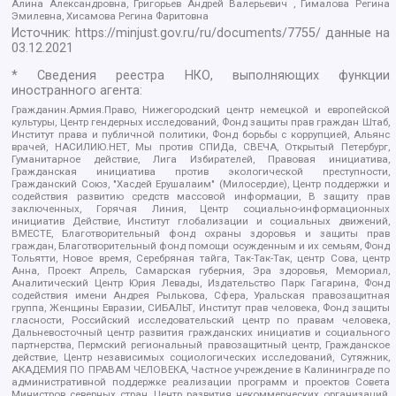
Алина Александровна, Григорьев Андрей Валерьевич , Гималова Регина
Эмилевна, Хисамова Регина Фаритовна
Источник:
https://minjust.gov.ru/ru/documents/7755/
данные на
03.12.2021
* Сведения реестра НКО, выполняющих функции
иностранного агента:
Гражданин.Армия.Право, Нижегородский центр немецкой и европейской
культуры, Центр гендерных исследований, Фонд защиты прав граждан Штаб,
Институт права и публичной политики, Фонд борьбы с коррупцией, Альянс
врачей, НАСИЛИЮ.НЕТ, Мы против СПИДа, СВЕЧА, Открытый Петербург,
Гуманитарное действие, Лига Избирателей, Правовая инициатива,
Гражданская инициатива против экологической преступности,
Гражданский Союз, "Хасдей Ерушалаим" (Милосердие), Центр поддержки и
содействия развитию средств массовой информации, В защиту прав
заключенных, Горячая Линия, Центр социально-информационных
инициатив Действие, Институт глобализации и социальных движений,
ВМЕСТЕ, Благотворительный фонд охраны здоровья и защиты прав
граждан, Благотворительный фонд помощи осужденным и их семьям, Фонд
Тольятти, Новое время, Серебряная тайга, Так-Так-Так, центр Сова, центр
Анна, Проект Апрель, Самарская губерния, Эра здоровья, Мемориал,
Аналитический Центр Юрия Левады, Издательство Парк Гагарина, Фонд
содействия имени Андрея Рылькова, Сфера, Уральская правозащитная
группа, Женщины Евразии, СИБАЛЬТ, Институт прав человека, Фонд защиты
гласности, Российский исследовательский центр по правам человека,
Дальневосточный центр развития гражданских инициатив и социального
партнерства, Пермский региональный правозащитный центр, Гражданское
действие, Центр независимых социологических исследований, Сутяжник,
АКАДЕМИЯ ПО ПРАВАМ ЧЕЛОВЕКА, Частное учреждение в Калининграде по
административной поддержке реализации программ и проектов Совета
Министров северных стран, Центр развития некоммерческих организаций,