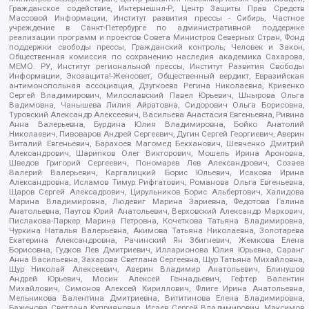
Гражданское содействие, Интернешнл-Р, Центр Защиты Прав Средств
Массовой Информации, Институт развития прессы - Сибирь, Частное
учреждение в Санкт-Петербурге по административной поддержке
реализации программ и проектов Совета Министров Северных Стран, Фонд
поддержки свободы прессы, Гражданский контроль, Человек и Закон,
Общественная комиссия по сохранению наследия академика Сахарова,
МЕМО. РУ, Институт региональной прессы, Институт Развития Свободы
Информации, Экозащита!-Женсовет, Общественный вердикт, Евразийская
антимонопольная ассоциация, Дзугкоева Регина Николаевна, Кривенко
Сергей Владимирович, Милославский Павел Юрьевич, Шнырова Ольга
Вадимовна, Чанышева Лилия Айратовна, Сидорович Ольга Борисовна,
Туровский Александр Алексеевич, Васильева Анастасия Евгеньевна, Ривина
Анна Валерьевна, Бурдина Юлия Владимировна, Бойко Анатолий
Николаевич, Пивоваров Андрей Сергеевич, Дугин Сергей Георгиевич, Аверин
Виталий Евгеньевич, Барахоев Магомед Бекханович, Шевченко Дмитрий
Александрович, Шарипков Олег Викторович, Мошель Ирина Ароновна,
Шведов Григорий Сергеевич, Пономарев Лев Александрович, Созаев
Валерий Валерьевич, Каргалицкий Борис Юльевич, Исакова Ирина
Александровна, Исламов Тимур Рифгатович, Романова Ольга Евгеньевна,
Щаров Сергей Алексадрович, Цирульников Борис Альбертович, Халидова
Марина Владимировна, Людевиг Марина Зариевна, Федотова Галина
Анатольевна, Паутов Юрий Анатольевич, Верховский Александр Маркович,
Пислакова-Паркер Марина Петровна, Кочеткова Татьяна Владимировна,
Чуркина Наталья Валерьевна, Акимова Татьяна Николаевна, Золотарева
Екатерина Александровна, Рачинский Ян Збигневич, Жемкова Елена
Борисовна, Гудков Лев Дмитриевич, Илларионова Юлия Юрьевна, Саранг
Анна Васильевна, Захарова Светлана Сергеевна, Щур Татьяна Михайловна,
Щур Николай Алексеевич, Аверин Владимир Анатольевич, Блинушов
Андрей Юрьевич, Мосин Алексей Геннадьевич, Гефтер Валентин
Михайлович, Симонов Алексей Кириллович, Флиге Ирина Анатольевна,
Мельникова Валентина Дмитриевна, Вититинова Елена Владимировна,
Баженова Светлана Куприяновна, Исаев Сергей Владимирович, Максимов