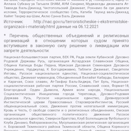
Аллаха Субхану уа Тагьаля SHAM, АУМ Синрике, Муджахеды джамаата Ат-
Тавхида Валь-Джихад, Чистопольский Джамаат, Рохнамо ба суи давлати
исломи, Террористическое сообщество Сеть, Катиба Таухид валь-Джихад,
Хайят Тахрир аш-Шам, Ахлю Сунна Валь Джамаа
Источник:
http://nac.gov.ru/terroristicheskie-i-ekstremistskie-
organizacii-i-materialy.html
данные на
06.12.2021
* Перечень общественных объединений и религиозных
организаций в отношении которых судом принято
вступившее в законную силу решение о ликвидации или
запрете деятельности:
Национал-большевистская партия, ВЕК РА, Рада земли Кубанской Духовно
Родовой Державы Русь, организация Асгардская Славянская Община,
Община Капища Веды Перуна, Мужская Духовная Семинария Духовное
Учреждение, Нурджулар, К Богодержавию, Таблиги Джамаат, Свидетели
Иеговы, Русское национальное единство, Национал-социалистическое
общество, Джамаат мувахидов, Объединенный Вилайат Кабарды, Балкарии
и Карачая, Союз славян, Ат-Такфир Валь-Хиджра, Пит Буль, Национал-
социалистическая рабочая партия России, Славянский союз, Формат-18,
Благородный Орден Дьявола, Армия воли народа, Национальная
Социалистическая Инициатива города Череповца, Духовно-Родовая
Держава Русь, Русское национальное единство, Древнерусской
Инглистической церкви Православных Староверов-Инглингов, Русский
общенациональный союз, Движение против нелегальной иммиграции,
Кровь и Честь, О свободе совести и о религиозных объединениях, Омская
организация общественного политического движения Русское
национальное единство, Северное Братство, Клуб Болельщиков Футбольного
Клуба Динамо, Файзрахманисты, Мусульманская религиозная организация
п. Боровский Тюменского района Тюменской области, Община Коренного
Русского народа Щелковского района, Правый сектор, Украинская