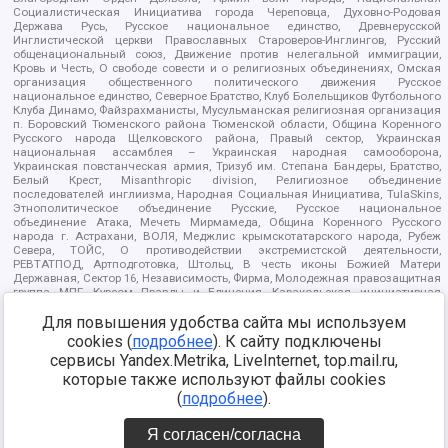
Социалистическая Инициатива города Череповца, Духовно-Родовая
Держава Русь, Русское национальное единство, Древнерусской
Инглистической церкви Православных Староверов-Инглингов, Русский
общенациональный союз, Движение против нелегальной иммиграции,
Кровь и Честь, О свободе совести и о религиозных объединениях, Омская
организация общественного политического движения Русское
национальное единство, Северное Братство, Клуб Болельщиков Футбольного
Клуба Динамо, Файзрахманисты, Мусульманская религиозная организация
п. Боровский Тюменского района Тюменской области, Община Коренного
Русского народа Щелковского района, Правый сектор, Украинская
национальная ассамблея – Украинская народная самооборона,
Украинская повстанческая армия, Тризуб им. Степана Бандеры, Братство,
Белый Крест, Misanthropic division, Религиозное объединение
последователей инглиизма, Народная Социальная Инициатива, TulaSkins,
Этнополитическое объединение Русские, Русское национальное
объединение Атака, Мечеть Мирмамеда, Община Коренного Русского
народа г. Астрахани, ВОЛЯ, Меджлис крымскотатарского народа, Рубеж
Севера, ТОЙС, О противодействии экстремистской деятельности,
РЕВТАТПОД, Артподготовка, Штольц, В честь иконы Божией Матери
Державная, Сектор 16, Независимость, Фирма, Молодежная правозащитная
группа МПГ, Курсом Правды и Единения, Каракольская инициативная
группа, Автоград Крю, Союз Славянских Сил Руси, Алля-Аят,
Благотворительный пансионат Ак Умут, Русская республика Русь,
Для повышения удобства сайта мы используем
Арестантское уголовное единство, Башкорт, Нация и свобода, W.H.С., Фалунь
cookies (
подробнее
). К сайту подключены
Дафа, Иртыш Ultras, Русский Патриотический клуб-Новокузнецк/РПК,
сервисы Yandex.Metrika, LiveInternet, top.mail.ru,
Сибирский державный союз, Фонд борьбы с коррупцией, Фонд защиты прав
граждан, Штабы Навального, Совет граждан СССР Прикубанского округа г.
которые также используют файлы cookies
Краснодара
(
подробнее
).
Источник:
https://minjust.gov.ru/ru/documents/7822/
данные на
08.12.2021
Я согласен/согласна