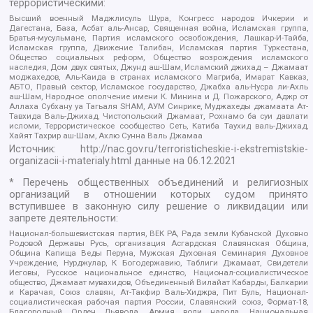
террористическими:
Высший военный Маджлисуль Шура, Конгресс народов Ичкерии и
Дагестана, База, Асбат аль-Ансар, Священная война, Исламская группа,
Братья-мусульмане, Партия исламского освобождения, Лашкар-И-Тайба,
Исламская группа, Движение Талибан, Исламская партия Туркестана,
Общество социальных реформ, Общество возрождения исламского
наследия, Дом двух святых, Джунд аш-Шам, Исламский джихад – Джамаат
моджахедов, Аль-Каида в странах исламского Магриба, Имарат Кавказ,
АБТО, Правый сектор, Исламское государство, Джабха аль-Нусра ли-Ахль
аш-Шам, Народное ополчение имени К. Минина и Д. Пожарского, Аджр от
Аллаха Субхану уа Тагьаля SHAM, АУМ Синрике, Муджахеды джамаата Ат-
Тавхида Валь-Джихад, Чистопольский Джамаат, Рохнамо ба суи давлати
исломи, Террористическое сообщество Сеть, Катиба Таухид валь-Джихад,
Хайят Тахрир аш-Шам, Ахлю Сунна Валь Джамаа
Источник:
http://nac.gov.ru/terroristicheskie-i-ekstremistskie-
organizacii-i-materialy.html
данные на
06.12.2021
* Перечень общественных объединений и религиозных
организаций в отношении которых судом принято
вступившее в законную силу решение о ликвидации или
запрете деятельности:
Национал-большевистская партия, ВЕК РА, Рада земли Кубанской Духовно
Родовой Державы Русь, организация Асгардская Славянская Община,
Община Капища Веды Перуна, Мужская Духовная Семинария Духовное
Учреждение, Нурджулар, К Богодержавию, Таблиги Джамаат, Свидетели
Иеговы, Русское национальное единство, Национал-социалистическое
общество, Джамаат мувахидов, Объединенный Вилайат Кабарды, Балкарии
и Карачая, Союз славян, Ат-Такфир Валь-Хиджра, Пит Буль, Национал-
социалистическая рабочая партия России, Славянский союз, Формат-18,
Благородный Орден Дьявола, Армия воли народа, Национальная