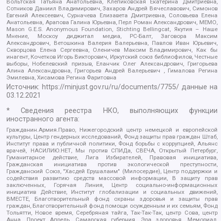
Вольтская Татьяна Анатольевна, Клепиковская Екатерина Дмитриевна,
Сотников Даниил Владимирович, Захаров Андрей Вячеславович, Симонов
Евгений Алексеевич, Сурначева Елизавета Дмитриевна, Соловьева Елена
Анатольевна, Арапова Галина Юрьевна, Перл Роман Александрович, МЕМО,
Mason G.E.S. Anonymous Foundation, Stichting Bellingcat, Якутия – Наше
Мнение, Москоу диджитал медиа, РС-Балт, Заговора Максим
Александрович, Ветошкина Валерия Валерьевна, Павлов Иван Юрьевич,
Скворцова Елена Сергеевна, Оленичев Максим Владимирович, Как бы
инагент, Кочетков Игорь Викторович, Иркутский союз библиофилов, Честные
выборы, Нобелевский призыв, Еланчик Олег Александрович, Григорьева
Алина Александровна, Григорьев Андрей Валерьевич , Гималова Регина
Эмилевна, Хисамова Регина Фаритовна
Источник:
https://minjust.gov.ru/ru/documents/7755/
данные на
03.12.2021
* Сведения реестра НКО, выполняющих функции
иностранного агента:
Гражданин.Армия.Право, Нижегородский центр немецкой и европейской
культуры, Центр гендерных исследований, Фонд защиты прав граждан Штаб,
Институт права и публичной политики, Фонд борьбы с коррупцией, Альянс
врачей, НАСИЛИЮ.НЕТ, Мы против СПИДа, СВЕЧА, Открытый Петербург,
Гуманитарное действие, Лига Избирателей, Правовая инициатива,
Гражданская инициатива против экологической преступности,
Гражданский Союз, "Хасдей Ерушалаим" (Милосердие), Центр поддержки и
содействия развитию средств массовой информации, В защиту прав
заключенных, Горячая Линия, Центр социально-информационных
инициатив Действие, Институт глобализации и социальных движений,
ВМЕСТЕ, Благотворительный фонд охраны здоровья и защиты прав
граждан, Благотворительный фонд помощи осужденным и их семьям, Фонд
Тольятти, Новое время, Серебряная тайга, Так-Так-Так, центр Сова, центр
Анна, Проект Апрель, Самарская губерния, Эра здоровья, Мемориал,