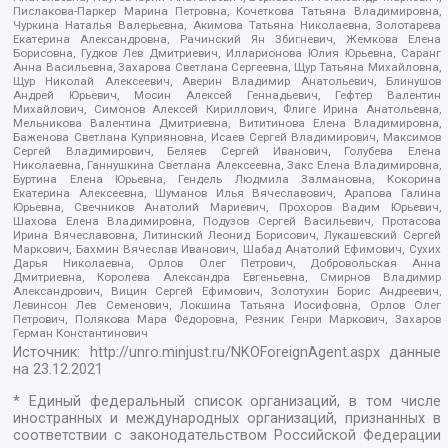
Пислакова-Паркер Марина Петровна, Кочеткова Татьяна Владимировна,
Чуркина Наталья Валерьевна, Акимова Татьяна Николаевна, Золотарева
Екатерина Александровна, Рачинский Ян Збигневич, Жемкова Елена
Борисовна, Гудков Лев Дмитриевич, Илларионова Юлия Юрьевна, Саранг
Анна Васильевна, Захарова Светлана Сергеевна, Щур Татьяна Михайловна,
Щур Николай Алексеевич, Аверин Владимир Анатольевич, Блинушов
Андрей Юрьевич, Мосин Алексей Геннадьевич, Гефтер Валентин
Михайлович, Симонов Алексей Кириллович, Флиге Ирина Анатольевна,
Мельникова Валентина Дмитриевна, Вититинова Елена Владимировна,
Баженова Светлана Куприяновна, Исаев Сергей Владимирович, Максимов
Сергей Владимирович, Беляев Сергей Иванович, Голубева Елена
Николаевна, Ганнушкина Светлана Алексеевна, Закс Елена Владимировна,
Буртина Елена Юрьевна, Гендель Людмила Залмановна, Кокорина
Екатерина Алексеевна, Шуманов Илья Вячеславович, Арапова Галина
Юрьевна, Свечников Анатолий Мариевич, Прохоров Вадим Юрьевич,
Шахова Елена Владимировна, Подузов Сергей Васильевич, Протасова
Ирина Вячеславовна, Литинский Леонид Борисович, Лукашевский Сергей
Маркович, Бахмин Вячеслав Иванович, Шабад Анатолий Ефимович, Сухих
Дарья Николаевна, Орлов Олег Петрович, Добровольская Анна
Дмитриевна, Королева Александра Евгеньевна, Смирнов Владимир
Александрович, Вицин Сергей Ефимович, Золотухин Борис Андреевич,
Левинсон Лев Семенович, Локшина Татьяна Иосифовна, Орлов Олег
Петрович, Полякова Мара Федоровна, Резник Генри Маркович, Захаров
Герман Константинович
Источник:
http://unro.minjust.ru/NKOForeignAgent.aspx
данные
на
23.12.2021
* Единый федеральный список организаций, в том числе
иностранных и международных организаций, признанных в
соответствии с законодательством Российской Федерации