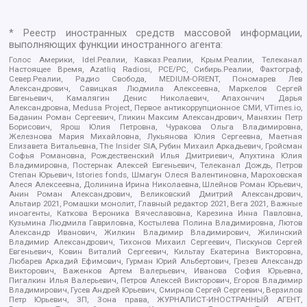
* Реестр иностранных средств массовой информации,
выполняющих функции иностранного агента:
Голос Америки, Idel.Реалии, Кавказ.Реалии, Крым.Реалии, Телеканал
Настоящее Время, Azatliq Radiosi, PCE/PC, Сибирь.Реалии, Фактограф,
Север.Реалии, Радио Свобода, MEDIUM-ORIENT, Пономарев Лев
Александрович, Савицкая Людмила Алексеевна, Маркелов Сергей
Евгеньевич, Камалягин Денис Николаевич, Апахончич Дарья
Александровна, Medusa Project, Первое антикоррупционное СМИ, VTimes.io,
Баданин Роман Сергеевич, Гликин Максим Александрович, Маняхин Петр
Борисович, Ярош Юлия Петровна, Чуракова Ольга Владимировна,
Железнова Мария Михайловна, Лукьянова Юлия Сергеевна, Маетная
Елизавета Витальевна, The Insider SIA, Рубин Михаил Аркадьевич, Гройсман
Софья Романовна, Рождественский Илья Дмитриевич, Апухтина Юлия
Владимировна, Постернак Алексей Евгеньевич, Телеканал Дождь, Петров
Степан Юрьевич, Istories fonds, Шмагун Олеся Валентиновна, Мароховская
Алеся Алексеевна, Долинина Ирина Николаевна, Шлейнов Роман Юрьевич,
Анин Роман Александрович, Великовский Дмитрий Александрович,
Альтаир 2021, Ромашки монолит, Главный редактор 2021, Вега 2021, Важные
иноагенты, Каткова Вероника Вячеславовна, Карезина Инна Павловна,
Кузьмина Людмила Гавриловна, Костылева Полина Владимировна, Лютов
Александр Иванович, Жилкин Владимир Владимирович, Жилинский
Владимир Александрович, Тихонов Михаил Сергеевич, Пискунов Сергей
Евгеньевич, Ковин Виталий Сергеевич, Кильтау Екатерина Викторовна,
Любарев Аркадий Ефимович, Гурман Юрий Альбертович, Грезев Александр
Викторович, Важенков Артем Валерьевич, Иванова София Юрьевна,
Пигалкин Илья Валерьевич, Петров Алексей Викторович, Егоров Владимир
Владимирович, Гусев Андрей Юрьевич, Смирнов Сергей Сергеевич, Верзилов
Петр Юрьевич, ЗП, Зона права, ЖУРНАЛИСТ-ИНОСТРАННЫЙ АГЕНТ,