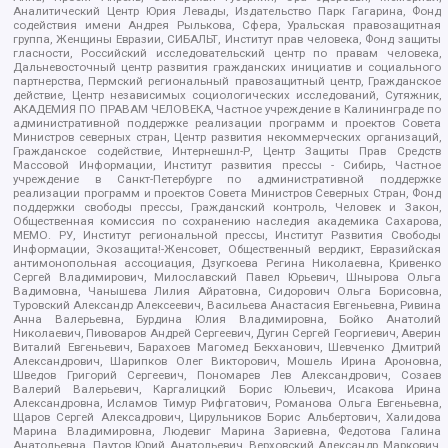
Аналитический Центр Юрия Левады, Издательство Парк Гагарина, Фонд
содействия имени Андрея Рылькова, Сфера, Уральская правозащитная
группа, Женщины Евразии, СИБАЛЬТ, Институт прав человека, Фонд защиты
гласности, Российский исследовательский центр по правам человека,
Дальневосточный центр развития гражданских инициатив и социального
партнерства, Пермский региональный правозащитный центр, Гражданское
действие, Центр независимых социологических исследований, Сутяжник,
АКАДЕМИЯ ПО ПРАВАМ ЧЕЛОВЕКА, Частное учреждение в Калининграде по
административной поддержке реализации программ и проектов Совета
Министров северных стран, Центр развития некоммерческих организаций,
Гражданское содействие, Интернешнл-Р, Центр Защиты Прав Средств
Массовой Информации, Институт развития прессы - Сибирь, Частное
учреждение в Санкт-Петербурге по административной поддержке
реализации программ и проектов Совета Министров Северных Стран, Фонд
поддержки свободы прессы, Гражданский контроль, Человек и Закон,
Общественная комиссия по сохранению наследия академика Сахарова,
МЕМО. РУ, Институт региональной прессы, Институт Развития Свободы
Информации, Экозащита!-Женсовет, Общественный вердикт, Евразийская
антимонопольная ассоциация, Дзугкоева Регина Николаевна, Кривенко
Сергей Владимирович, Милославский Павел Юрьевич, Шнырова Ольга
Вадимовна, Чанышева Лилия Айратовна, Сидорович Ольга Борисовна,
Туровский Александр Алексеевич, Васильева Анастасия Евгеньевна, Ривина
Анна Валерьевна, Бурдина Юлия Владимировна, Бойко Анатолий
Николаевич, Пивоваров Андрей Сергеевич, Дугин Сергей Георгиевич, Аверин
Виталий Евгеньевич, Барахоев Магомед Бекханович, Шевченко Дмитрий
Александрович, Шарипков Олег Викторович, Мошель Ирина Ароновна,
Шведов Григорий Сергеевич, Пономарев Лев Александрович, Созаев
Валерий Валерьевич, Каргалицкий Борис Юльевич, Исакова Ирина
Александровна, Исламов Тимур Рифгатович, Романова Ольга Евгеньевна,
Щаров Сергей Алексадрович, Цирульников Борис Альбертович, Халидова
Марина Владимировна, Людевиг Марина Зариевна, Федотова Галина
Анатольевна, Паутов Юрий Анатольевич, Верховский Александр Маркович,