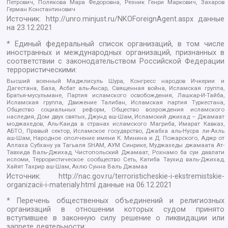
Петрович, Полякова Мара Федоровна, Резник Генри Маркович, Захаров
Герман Константинович
Источник:
http://unro.minjust.ru/NKOForeignAgent.aspx
данные
на
23.12.2021
* Единый федеральный список организаций, в том числе
иностранных и международных организаций, признанных в
соответствии с законодательством Российской Федерации
террористическими:
Высший военный Маджлисуль Шура, Конгресс народов Ичкерии и
Дагестана, База, Асбат аль-Ансар, Священная война, Исламская группа,
Братья-мусульмане, Партия исламского освобождения, Лашкар-И-Тайба,
Исламская группа, Движение Талибан, Исламская партия Туркестана,
Общество социальных реформ, Общество возрождения исламского
наследия, Дом двух святых, Джунд аш-Шам, Исламский джихад – Джамаат
моджахедов, Аль-Каида в странах исламского Магриба, Имарат Кавказ,
АБТО, Правый сектор, Исламское государство, Джабха аль-Нусра ли-Ахль
аш-Шам, Народное ополчение имени К. Минина и Д. Пожарского, Аджр от
Аллаха Субхану уа Тагьаля SHAM, АУМ Синрике, Муджахеды джамаата Ат-
Тавхида Валь-Джихад, Чистопольский Джамаат, Рохнамо ба суи давлати
исломи, Террористическое сообщество Сеть, Катиба Таухид валь-Джихад,
Хайят Тахрир аш-Шам, Ахлю Сунна Валь Джамаа
Источник:
http://nac.gov.ru/terroristicheskie-i-ekstremistskie-
organizacii-i-materialy.html
данные на
06.12.2021
* Перечень общественных объединений и религиозных
организаций в отношении которых судом принято
вступившее в законную силу решение о ликвидации или
запрете деятельности: