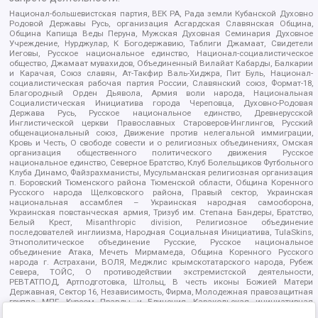
Национал-большевистская партия, ВЕК РА, Рада земли Кубанской Духовно
Родовой Державы Русь, организация Асгардская Славянская Община,
Община Капища Веды Перуна, Мужская Духовная Семинария Духовное
Учреждение, Нурджулар, К Богодержавию, Таблиги Джамаат, Свидетели
Иеговы, Русское национальное единство, Национал-социалистическое
общество, Джамаат мувахидов, Объединенный Вилайат Кабарды, Балкарии
и Карачая, Союз славян, Ат-Такфир Валь-Хиджра, Пит Буль, Национал-
социалистическая рабочая партия России, Славянский союз, Формат-18,
Благородный Орден Дьявола, Армия воли народа, Национальная
Социалистическая Инициатива города Череповца, Духовно-Родовая
Держава Русь, Русское национальное единство, Древнерусской
Инглистической церкви Православных Староверов-Инглингов, Русский
общенациональный союз, Движение против нелегальной иммиграции,
Кровь и Честь, О свободе совести и о религиозных объединениях, Омская
организация общественного политического движения Русское
национальное единство, Северное Братство, Клуб Болельщиков Футбольного
Клуба Динамо, Файзрахманисты, Мусульманская религиозная организация
п. Боровский Тюменского района Тюменской области, Община Коренного
Русского народа Щелковского района, Правый сектор, Украинская
национальная ассамблея – Украинская народная самооборона,
Украинская повстанческая армия, Тризуб им. Степана Бандеры, Братство,
Белый Крест, Misanthropic division, Религиозное объединение
последователей инглиизма, Народная Социальная Инициатива, TulaSkins,
Этнополитическое объединение Русские, Русское национальное
объединение Атака, Мечеть Мирмамеда, Община Коренного Русского
народа г. Астрахани, ВОЛЯ, Меджлис крымскотатарского народа, Рубеж
Севера, ТОЙС, О противодействии экстремистской деятельности,
РЕВТАТПОД, Артподготовка, Штольц, В честь иконы Божией Матери
Державная, Сектор 16, Независимость, Фирма, Молодежная правозащитная
группа МПГ, Курсом Правды и Единения, Каракольская инициативная
группа, Автоград Крю, Союз Славянских Сил Руси, Алля-Аят,