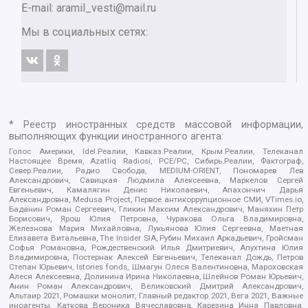
E-mail:
aramil_vesti@mail.ru
Мы в социальных сетях:
* Реестр иностранных средств массовой информации,
выполняющих функции иностранного агента:
Голос Америки, Idel.Реалии, Кавказ.Реалии, Крым.Реалии, Телеканал
Настоящее Время, Azatliq Radiosi, PCE/PC, Сибирь.Реалии, Фактограф,
Север.Реалии, Радио Свобода, MEDIUM-ORIENT, Пономарев Лев
Александрович, Савицкая Людмила Алексеевна, Маркелов Сергей
Евгеньевич, Камалягин Денис Николаевич, Апахончич Дарья
Александровна, Medusa Project, Первое антикоррупционное СМИ, VTimes.io,
Баданин Роман Сергеевич, Гликин Максим Александрович, Маняхин Петр
Борисович, Ярош Юлия Петровна, Чуракова Ольга Владимировна,
Железнова Мария Михайловна, Лукьянова Юлия Сергеевна, Маетная
Елизавета Витальевна, The Insider SIA, Рубин Михаил Аркадьевич, Гройсман
Софья Романовна, Рождественский Илья Дмитриевич, Апухтина Юлия
Владимировна, Постернак Алексей Евгеньевич, Телеканал Дождь, Петров
Степан Юрьевич, Istories fonds, Шмагун Олеся Валентиновна, Мароховская
Алеся Алексеевна, Долинина Ирина Николаевна, Шлейнов Роман Юрьевич,
Анин Роман Александрович, Великовский Дмитрий Александрович,
Альтаир 2021, Ромашки монолит, Главный редактор 2021, Вега 2021, Важные
иноагенты, Каткова Вероника Вячеславовна, Карезина Инна Павловна,