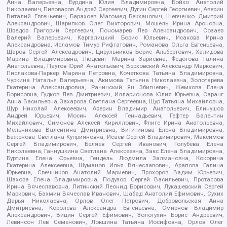
Анна Валерьевна, Бурдина Юлия Владимировна, Бойко Анатолий
Николаевич, Пивоваров Андрей Сергеевич, Дугин Сергей Георгиевич, Аверин
Виталий Евгеньевич, Барахоев Магомед Бекханович, Шевченко Дмитрий
Александрович, Шарипков Олег Викторович, Мошель Ирина Ароновна,
Шведов Григорий Сергеевич, Пономарев Лев Александрович, Созаев
Валерий Валерьевич, Каргалицкий Борис Юльевич, Исакова Ирина
Александровна, Исламов Тимур Рифгатович, Романова Ольга Евгеньевна,
Щаров Сергей Алексадрович, Цирульников Борис Альбертович, Халидова
Марина Владимировна, Людевиг Марина Зариевна, Федотова Галина
Анатольевна, Паутов Юрий Анатольевич, Верховский Александр Маркович,
Пислакова-Паркер Марина Петровна, Кочеткова Татьяна Владимировна,
Чуркина Наталья Валерьевна, Акимова Татьяна Николаевна, Золотарева
Екатерина Александровна, Рачинский Ян Збигневич, Жемкова Елена
Борисовна, Гудков Лев Дмитриевич, Илларионова Юлия Юрьевна, Саранг
Анна Васильевна, Захарова Светлана Сергеевна, Щур Татьяна Михайловна,
Щур Николай Алексеевич, Аверин Владимир Анатольевич, Блинушов
Андрей Юрьевич, Мосин Алексей Геннадьевич, Гефтер Валентин
Михайлович, Симонов Алексей Кириллович, Флиге Ирина Анатольевна,
Мельникова Валентина Дмитриевна, Вититинова Елена Владимировна,
Баженова Светлана Куприяновна, Исаев Сергей Владимирович, Максимов
Сергей Владимирович, Беляев Сергей Иванович, Голубева Елена
Николаевна, Ганнушкина Светлана Алексеевна, Закс Елена Владимировна,
Буртина Елена Юрьевна, Гендель Людмила Залмановна, Кокорина
Екатерина Алексеевна, Шуманов Илья Вячеславович, Арапова Галина
Юрьевна, Свечников Анатолий Мариевич, Прохоров Вадим Юрьевич,
Шахова Елена Владимировна, Подузов Сергей Васильевич, Протасова
Ирина Вячеславовна, Литинский Леонид Борисович, Лукашевский Сергей
Маркович, Бахмин Вячеслав Иванович, Шабад Анатолий Ефимович, Сухих
Дарья Николаевна, Орлов Олег Петрович, Добровольская Анна
Дмитриевна, Королева Александра Евгеньевна, Смирнов Владимир
Александрович, Вицин Сергей Ефимович, Золотухин Борис Андреевич,
Левинсон Лев Семенович, Локшина Татьяна Иосифовна, Орлов Олег