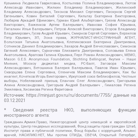
Кузьмина Людмила Гавриловна, Костылева Полина Владимировна, Лютов
Александр Иванович, Жилкин Владимир Владимирович, Жилинский
Владимир Александрович, Тихонов Михаил Сергеевич, Пискунов Сергей
Евгеньевич, Ковин Виталий Сергеевич, Кильтау Екатерина Викторовна,
Любарев Аркадий Ефимович, Гурман Юрий Альбертович, Грезев Александр
Викторович, Важенков Артем Валерьевич, Иванова София Юрьевна,
Пигалкин Илья Валерьевич, Петров Алексей Викторович, Егоров Владимир
Владимирович, Гусев Андрей Юрьевич, Смирнов Сергей Сергеевич, Верзилов
Петр Юрьевич, ЗП, Зона права, ЖУРНАЛИСТ-ИНОСТРАННЫЙ АГЕНТ,
Вольтская Татьяна Анатольевна, Клепиковская Екатерина Дмитриевна,
Сотников Даниил Владимирович, Захаров Андрей Вячеславович, Симонов
Евгений Алексеевич, Сурначева Елизавета Дмитриевна, Соловьева Елена
Анатольевна, Арапова Галина Юрьевна, Перл Роман Александрович, МЕМО,
Mason G.E.S. Anonymous Foundation, Stichting Bellingcat, Якутия – Наше
Мнение, Москоу диджитал медиа, РС-Балт, Заговора Максим
Александрович, Ветошкина Валерия Валерьевна, Павлов Иван Юрьевич,
Скворцова Елена Сергеевна, Оленичев Максим Владимирович, Как бы
инагент, Кочетков Игорь Викторович, Иркутский союз библиофилов, Честные
выборы, Нобелевский призыв, Еланчик Олег Александрович, Григорьева
Алина Александровна, Григорьев Андрей Валерьевич , Гималова Регина
Эмилевна, Хисамова Регина Фаритовна
Источник:
https://minjust.gov.ru/ru/documents/7755/
данные на
03.12.2021
* Сведения реестра НКО, выполняющих функции
иностранного агента:
Гражданин.Армия.Право, Нижегородский центр немецкой и европейской
культуры, Центр гендерных исследований, Фонд защиты прав граждан Штаб,
Институт права и публичной политики, Фонд борьбы с коррупцией, Альянс
врачей, НАСИЛИЮ.НЕТ, Мы против СПИДа, СВЕЧА, Открытый Петербург,