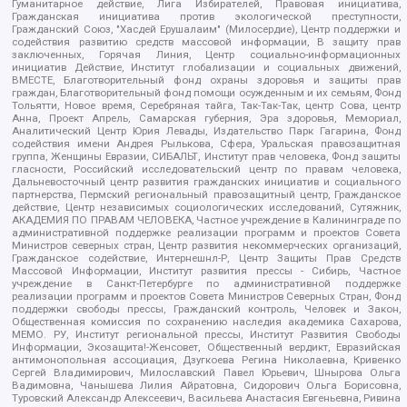
Гуманитарное действие, Лига Избирателей, Правовая инициатива,
Гражданская инициатива против экологической преступности,
Гражданский Союз, "Хасдей Ерушалаим" (Милосердие), Центр поддержки и
содействия развитию средств массовой информации, В защиту прав
заключенных, Горячая Линия, Центр социально-информационных
инициатив Действие, Институт глобализации и социальных движений,
ВМЕСТЕ, Благотворительный фонд охраны здоровья и защиты прав
граждан, Благотворительный фонд помощи осужденным и их семьям, Фонд
Тольятти, Новое время, Серебряная тайга, Так-Так-Так, центр Сова, центр
Анна, Проект Апрель, Самарская губерния, Эра здоровья, Мемориал,
Аналитический Центр Юрия Левады, Издательство Парк Гагарина, Фонд
содействия имени Андрея Рылькова, Сфера, Уральская правозащитная
группа, Женщины Евразии, СИБАЛЬТ, Институт прав человека, Фонд защиты
гласности, Российский исследовательский центр по правам человека,
Дальневосточный центр развития гражданских инициатив и социального
партнерства, Пермский региональный правозащитный центр, Гражданское
действие, Центр независимых социологических исследований, Сутяжник,
АКАДЕМИЯ ПО ПРАВАМ ЧЕЛОВЕКА, Частное учреждение в Калининграде по
административной поддержке реализации программ и проектов Совета
Министров северных стран, Центр развития некоммерческих организаций,
Гражданское содействие, Интернешнл-Р, Центр Защиты Прав Средств
Массовой Информации, Институт развития прессы - Сибирь, Частное
учреждение в Санкт-Петербурге по административной поддержке
реализации программ и проектов Совета Министров Северных Стран, Фонд
поддержки свободы прессы, Гражданский контроль, Человек и Закон,
Общественная комиссия по сохранению наследия академика Сахарова,
МЕМО. РУ, Институт региональной прессы, Институт Развития Свободы
Информации, Экозащита!-Женсовет, Общественный вердикт, Евразийская
антимонопольная ассоциация, Дзугкоева Регина Николаевна, Кривенко
Сергей Владимирович, Милославский Павел Юрьевич, Шнырова Ольга
Вадимовна, Чанышева Лилия Айратовна, Сидорович Ольга Борисовна,
Туровский Александр Алексеевич, Васильева Анастасия Евгеньевна, Ривина