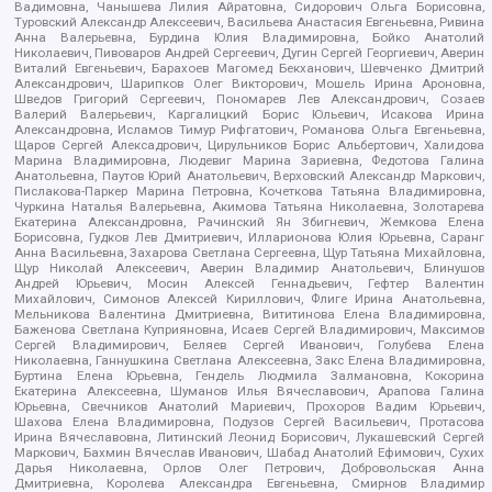
Вадимовна, Чанышева Лилия Айратовна, Сидорович Ольга Борисовна,
Туровский Александр Алексеевич, Васильева Анастасия Евгеньевна, Ривина
Анна Валерьевна, Бурдина Юлия Владимировна, Бойко Анатолий
Николаевич, Пивоваров Андрей Сергеевич, Дугин Сергей Георгиевич, Аверин
Виталий Евгеньевич, Барахоев Магомед Бекханович, Шевченко Дмитрий
Александрович, Шарипков Олег Викторович, Мошель Ирина Ароновна,
Шведов Григорий Сергеевич, Пономарев Лев Александрович, Созаев
Валерий Валерьевич, Каргалицкий Борис Юльевич, Исакова Ирина
Александровна, Исламов Тимур Рифгатович, Романова Ольга Евгеньевна,
Щаров Сергей Алексадрович, Цирульников Борис Альбертович, Халидова
Марина Владимировна, Людевиг Марина Зариевна, Федотова Галина
Анатольевна, Паутов Юрий Анатольевич, Верховский Александр Маркович,
Пислакова-Паркер Марина Петровна, Кочеткова Татьяна Владимировна,
Чуркина Наталья Валерьевна, Акимова Татьяна Николаевна, Золотарева
Екатерина Александровна, Рачинский Ян Збигневич, Жемкова Елена
Борисовна, Гудков Лев Дмитриевич, Илларионова Юлия Юрьевна, Саранг
Анна Васильевна, Захарова Светлана Сергеевна, Щур Татьяна Михайловна,
Щур Николай Алексеевич, Аверин Владимир Анатольевич, Блинушов
Андрей Юрьевич, Мосин Алексей Геннадьевич, Гефтер Валентин
Михайлович, Симонов Алексей Кириллович, Флиге Ирина Анатольевна,
Мельникова Валентина Дмитриевна, Вититинова Елена Владимировна,
Баженова Светлана Куприяновна, Исаев Сергей Владимирович, Максимов
Сергей Владимирович, Беляев Сергей Иванович, Голубева Елена
Николаевна, Ганнушкина Светлана Алексеевна, Закс Елена Владимировна,
Буртина Елена Юрьевна, Гендель Людмила Залмановна, Кокорина
Екатерина Алексеевна, Шуманов Илья Вячеславович, Арапова Галина
Юрьевна, Свечников Анатолий Мариевич, Прохоров Вадим Юрьевич,
Шахова Елена Владимировна, Подузов Сергей Васильевич, Протасова
Ирина Вячеславовна, Литинский Леонид Борисович, Лукашевский Сергей
Маркович, Бахмин Вячеслав Иванович, Шабад Анатолий Ефимович, Сухих
Дарья Николаевна, Орлов Олег Петрович, Добровольская Анна
Дмитриевна, Королева Александра Евгеньевна, Смирнов Владимир