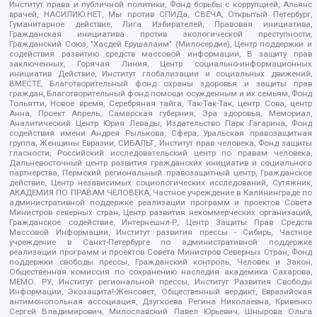
Институт права и публичной политики, Фонд борьбы с коррупцией, Альянс
врачей, НАСИЛИЮ.НЕТ, Мы против СПИДа, СВЕЧА, Открытый Петербург,
Гуманитарное действие, Лига Избирателей, Правовая инициатива,
Гражданская инициатива против экологической преступности,
Гражданский Союз, "Хасдей Ерушалаим" (Милосердие), Центр поддержки и
содействия развитию средств массовой информации, В защиту прав
заключенных, Горячая Линия, Центр социально-информационных
инициатив Действие, Институт глобализации и социальных движений,
ВМЕСТЕ, Благотворительный фонд охраны здоровья и защиты прав
граждан, Благотворительный фонд помощи осужденным и их семьям, Фонд
Тольятти, Новое время, Серебряная тайга, Так-Так-Так, центр Сова, центр
Анна, Проект Апрель, Самарская губерния, Эра здоровья, Мемориал,
Аналитический Центр Юрия Левады, Издательство Парк Гагарина, Фонд
содействия имени Андрея Рылькова, Сфера, Уральская правозащитная
группа, Женщины Евразии, СИБАЛЬТ, Институт прав человека, Фонд защиты
гласности, Российский исследовательский центр по правам человека,
Дальневосточный центр развития гражданских инициатив и социального
партнерства, Пермский региональный правозащитный центр, Гражданское
действие, Центр независимых социологических исследований, Сутяжник,
АКАДЕМИЯ ПО ПРАВАМ ЧЕЛОВЕКА, Частное учреждение в Калининграде по
административной поддержке реализации программ и проектов Совета
Министров северных стран, Центр развития некоммерческих организаций,
Гражданское содействие, Интернешнл-Р, Центр Защиты Прав Средств
Массовой Информации, Институт развития прессы - Сибирь, Частное
учреждение в Санкт-Петербурге по административной поддержке
реализации программ и проектов Совета Министров Северных Стран, Фонд
поддержки свободы прессы, Гражданский контроль, Человек и Закон,
Общественная комиссия по сохранению наследия академика Сахарова,
МЕМО. РУ, Институт региональной прессы, Институт Развития Свободы
Информации, Экозащита!-Женсовет, Общественный вердикт, Евразийская
антимонопольная ассоциация, Дзугкоева Регина Николаевна, Кривенко
Сергей Владимирович, Милославский Павел Юрьевич, Шнырова Ольга