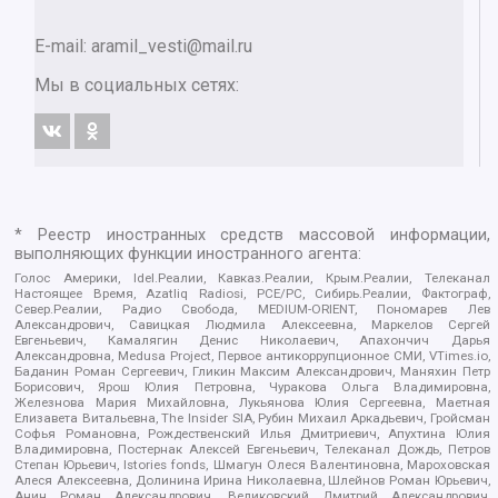
E-mail:
aramil_vesti@mail.ru
Мы в социальных сетях:
* Реестр иностранных средств массовой информации,
выполняющих функции иностранного агента:
Голос Америки, Idel.Реалии, Кавказ.Реалии, Крым.Реалии, Телеканал
Настоящее Время, Azatliq Radiosi, PCE/PC, Сибирь.Реалии, Фактограф,
Север.Реалии, Радио Свобода, MEDIUM-ORIENT, Пономарев Лев
Александрович, Савицкая Людмила Алексеевна, Маркелов Сергей
Евгеньевич, Камалягин Денис Николаевич, Апахончич Дарья
Александровна, Medusa Project, Первое антикоррупционное СМИ, VTimes.io,
Баданин Роман Сергеевич, Гликин Максим Александрович, Маняхин Петр
Борисович, Ярош Юлия Петровна, Чуракова Ольга Владимировна,
Железнова Мария Михайловна, Лукьянова Юлия Сергеевна, Маетная
Елизавета Витальевна, The Insider SIA, Рубин Михаил Аркадьевич, Гройсман
Софья Романовна, Рождественский Илья Дмитриевич, Апухтина Юлия
Владимировна, Постернак Алексей Евгеньевич, Телеканал Дождь, Петров
Степан Юрьевич, Istories fonds, Шмагун Олеся Валентиновна, Мароховская
Алеся Алексеевна, Долинина Ирина Николаевна, Шлейнов Роман Юрьевич,
Анин Роман Александрович, Великовский Дмитрий Александрович,