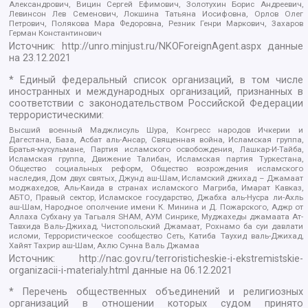
Александрович, Вицин Сергей Ефимович, Золотухин Борис Андреевич,
Левинсон Лев Семенович, Локшина Татьяна Иосифовна, Орлов Олег
Петрович, Полякова Мара Федоровна, Резник Генри Маркович, Захаров
Герман Константинович
Источник:
http://unro.minjust.ru/NKOForeignAgent.aspx
данные
на
23.12.2021
* Единый федеральный список организаций, в том числе
иностранных и международных организаций, признанных в
соответствии с законодательством Российской Федерации
террористическими:
Высший военный Маджлисуль Шура, Конгресс народов Ичкерии и
Дагестана, База, Асбат аль-Ансар, Священная война, Исламская группа,
Братья-мусульмане, Партия исламского освобождения, Лашкар-И-Тайба,
Исламская группа, Движение Талибан, Исламская партия Туркестана,
Общество социальных реформ, Общество возрождения исламского
наследия, Дом двух святых, Джунд аш-Шам, Исламский джихад – Джамаат
моджахедов, Аль-Каида в странах исламского Магриба, Имарат Кавказ,
АБТО, Правый сектор, Исламское государство, Джабха аль-Нусра ли-Ахль
аш-Шам, Народное ополчение имени К. Минина и Д. Пожарского, Аджр от
Аллаха Субхану уа Тагьаля SHAM, АУМ Синрике, Муджахеды джамаата Ат-
Тавхида Валь-Джихад, Чистопольский Джамаат, Рохнамо ба суи давлати
исломи, Террористическое сообщество Сеть, Катиба Таухид валь-Джихад,
Хайят Тахрир аш-Шам, Ахлю Сунна Валь Джамаа
Источник:
http://nac.gov.ru/terroristicheskie-i-ekstremistskie-
organizacii-i-materialy.html
данные на
06.12.2021
* Перечень общественных объединений и религиозных
организаций в отношении которых судом принято