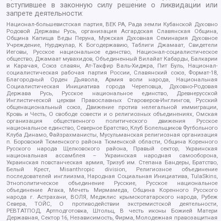
вступившее в законную силу решение о ликвидации или
запрете деятельности:
Национал-большевистская партия, ВЕК РА, Рада земли Кубанской Духовно
Родовой Державы Русь, организация Асгардская Славянская Община,
Община Капища Веды Перуна, Мужская Духовная Семинария Духовное
Учреждение, Нурджулар, К Богодержавию, Таблиги Джамаат, Свидетели
Иеговы, Русское национальное единство, Национал-социалистическое
общество, Джамаат мувахидов, Объединенный Вилайат Кабарды, Балкарии
и Карачая, Союз славян, Ат-Такфир Валь-Хиджра, Пит Буль, Национал-
социалистическая рабочая партия России, Славянский союз, Формат-18,
Благородный Орден Дьявола, Армия воли народа, Национальная
Социалистическая Инициатива города Череповца, Духовно-Родовая
Держава Русь, Русское национальное единство, Древнерусской
Инглистической церкви Православных Староверов-Инглингов, Русский
общенациональный союз, Движение против нелегальной иммиграции,
Кровь и Честь, О свободе совести и о религиозных объединениях, Омская
организация общественного политического движения Русское
национальное единство, Северное Братство, Клуб Болельщиков Футбольного
Клуба Динамо, Файзрахманисты, Мусульманская религиозная организация
п. Боровский Тюменского района Тюменской области, Община Коренного
Русского народа Щелковского района, Правый сектор, Украинская
национальная ассамблея – Украинская народная самооборона,
Украинская повстанческая армия, Тризуб им. Степана Бандеры, Братство,
Белый Крест, Misanthropic division, Религиозное объединение
последователей инглиизма, Народная Социальная Инициатива, TulaSkins,
Этнополитическое объединение Русские, Русское национальное
объединение Атака, Мечеть Мирмамеда, Община Коренного Русского
народа г. Астрахани, ВОЛЯ, Меджлис крымскотатарского народа, Рубеж
Севера, ТОЙС, О противодействии экстремистской деятельности,
РЕВТАТПОД, Артподготовка, Штольц, В честь иконы Божией Матери
Державная, Сектор 16, Независимость, Фирма, Молодежная правозащитная