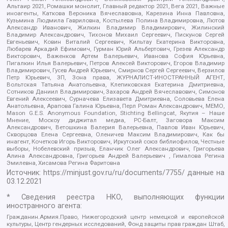
Альтаир 2021, Ромашки монолит, Главный редактор 2021, Вега 2021, Важные
иноагенты, Каткова Вероника Вячеславовна, Карезина Инна Павловна,
Кузьмина Людмила Гавриловна, Костылева Полина Владимировна, Лютов
Александр Иванович, Жилкин Владимир Владимирович, Жилинский
Владимир Александрович, Тихонов Михаил Сергеевич, Пискунов Сергей
Евгеньевич, Ковин Виталий Сергеевич, Кильтау Екатерина Викторовна,
Любарев Аркадий Ефимович, Гурман Юрий Альбертович, Грезев Александр
Викторович, Важенков Артем Валерьевич, Иванова София Юрьевна,
Пигалкин Илья Валерьевич, Петров Алексей Викторович, Егоров Владимир
Владимирович, Гусев Андрей Юрьевич, Смирнов Сергей Сергеевич, Верзилов
Петр Юрьевич, ЗП, Зона права, ЖУРНАЛИСТ-ИНОСТРАННЫЙ АГЕНТ,
Вольтская Татьяна Анатольевна, Клепиковская Екатерина Дмитриевна,
Сотников Даниил Владимирович, Захаров Андрей Вячеславович, Симонов
Евгений Алексеевич, Сурначева Елизавета Дмитриевна, Соловьева Елена
Анатольевна, Арапова Галина Юрьевна, Перл Роман Александрович, МЕМО,
Mason G.E.S. Anonymous Foundation, Stichting Bellingcat, Якутия – Наше
Мнение, Москоу диджитал медиа, РС-Балт, Заговора Максим
Александрович, Ветошкина Валерия Валерьевна, Павлов Иван Юрьевич,
Скворцова Елена Сергеевна, Оленичев Максим Владимирович, Как бы
инагент, Кочетков Игорь Викторович, Иркутский союз библиофилов, Честные
выборы, Нобелевский призыв, Еланчик Олег Александрович, Григорьева
Алина Александровна, Григорьев Андрей Валерьевич , Гималова Регина
Эмилевна, Хисамова Регина Фаритовна
Источник:
https://minjust.gov.ru/ru/documents/7755/
данные на
03.12.2021
* Сведения реестра НКО, выполняющих функции
иностранного агента:
Гражданин.Армия.Право, Нижегородский центр немецкой и европейской
культуры, Центр гендерных исследований, Фонд защиты прав граждан Штаб,