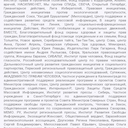
Институт права и публичной политики, Фонд борьбы с коррупцией, Альянс
врачей, НАСИЛИЮ.НЕТ, Мы против СПИДа, СВЕЧА, Открытый Петербург,
Гуманитарное действие, Лига Избирателей, Правовая инициатива,
Гражданская инициатива против экологической преступности,
Гражданский Союз, "Хасдей Ерушалаим" (Милосердие), Центр поддержки и
содействия развитию средств массовой информации, В защиту прав
заключенных, Горячая Линия, Центр социально-информационных
инициатив Действие, Институт глобализации и социальных движений,
ВМЕСТЕ, Благотворительный фонд охраны здоровья и защиты прав
граждан, Благотворительный фонд помощи осужденным и их семьям, Фонд
Тольятти, Новое время, Серебряная тайга, Так-Так-Так, центр Сова, центр
Анна, Проект Апрель, Самарская губерния, Эра здоровья, Мемориал,
Аналитический Центр Юрия Левады, Издательство Парк Гагарина, Фонд
содействия имени Андрея Рылькова, Сфера, Уральская правозащитная
группа, Женщины Евразии, СИБАЛЬТ, Институт прав человека, Фонд защиты
гласности, Российский исследовательский центр по правам человека,
Дальневосточный центр развития гражданских инициатив и социального
партнерства, Пермский региональный правозащитный центр, Гражданское
действие, Центр независимых социологических исследований, Сутяжник,
АКАДЕМИЯ ПО ПРАВАМ ЧЕЛОВЕКА, Частное учреждение в Калининграде по
административной поддержке реализации программ и проектов Совета
Министров северных стран, Центр развития некоммерческих организаций,
Гражданское содействие, Интернешнл-Р, Центр Защиты Прав Средств
Массовой Информации, Институт развития прессы - Сибирь, Частное
учреждение в Санкт-Петербурге по административной поддержке
реализации программ и проектов Совета Министров Северных Стран, Фонд
поддержки свободы прессы, Гражданский контроль, Человек и Закон,
Общественная комиссия по сохранению наследия академика Сахарова,
МЕМО. РУ, Институт региональной прессы, Институт Развития Свободы
Информации, Экозащита!-Женсовет, Общественный вердикт, Евразийская
антимонопольная ассоциация, Дзугкоева Регина Николаевна, Кривенко
Сергей Владимирович, Милославский Павел Юрьевич, Шнырова Ольга