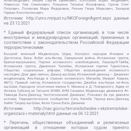
Александрович, Вицин Сергей Ефимович, Золотухин Борис Андреевич,
Левинсон Лев Семенович, Локшина Татьяна Иосифовна, Орлов Олег
Петрович, Полякова Мара Федоровна, Резник Генри Маркович, Захаров
Герман Константинович
Источник:
http://unro.minjust.ru/NKOForeignAgent.aspx
данные
на
23.12.2021
* Единый федеральный список организаций, в том числе
иностранных и международных организаций, признанных в
соответствии с законодательством Российской Федерации
террористическими:
Высший военный Маджлисуль Шура, Конгресс народов Ичкерии и
Дагестана, База, Асбат аль-Ансар, Священная война, Исламская группа,
Братья-мусульмане, Партия исламского освобождения, Лашкар-И-Тайба,
Исламская группа, Движение Талибан, Исламская партия Туркестана,
Общество социальных реформ, Общество возрождения исламского
наследия, Дом двух святых, Джунд аш-Шам, Исламский джихад – Джамаат
моджахедов, Аль-Каида в странах исламского Магриба, Имарат Кавказ,
АБТО, Правый сектор, Исламское государство, Джабха аль-Нусра ли-Ахль
аш-Шам, Народное ополчение имени К. Минина и Д. Пожарского, Аджр от
Аллаха Субхану уа Тагьаля SHAM, АУМ Синрике, Муджахеды джамаата Ат-
Тавхида Валь-Джихад, Чистопольский Джамаат, Рохнамо ба суи давлати
исломи, Террористическое сообщество Сеть, Катиба Таухид валь-Джихад,
Хайят Тахрир аш-Шам, Ахлю Сунна Валь Джамаа
Источник:
http://nac.gov.ru/terroristicheskie-i-ekstremistskie-
organizacii-i-materialy.html
данные на
06.12.2021
* Перечень общественных объединений и религиозных
организаций в отношении которых судом принято