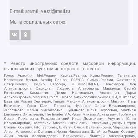
E-mail:
aramil_vesti@mail.ru
Мы в социальных сетях:
* Реестр иностранных средств массовой информации,
выполняющих функции иностранного агента:
Голос Америки, Idel.Реалии, Кавказ.Реалии, Крым.Реалии, Телеканал
Настоящее Время, Azatliq Radiosi, PCE/PC, Сибирь.Реалии, Фактограф,
Север.Реалии, Радио Свобода, MEDIUM-ORIENT, Пономарев Лев
Александрович, Савицкая Людмила Алексеевна, Маркелов Сергей
Евгеньевич, Камалягин Денис Николаевич, Апахончич Дарья
Александровна, Medusa Project, Первое антикоррупционное СМИ, VTimes.io,
Баданин Роман Сергеевич, Гликин Максим Александрович, Маняхин Петр
Борисович, Ярош Юлия Петровна, Чуракова Ольга Владимировна,
Железнова Мария Михайловна, Лукьянова Юлия Сергеевна, Маетная
Елизавета Витальевна, The Insider SIA, Рубин Михаил Аркадьевич, Гройсман
Софья Романовна, Рождественский Илья Дмитриевич, Апухтина Юлия
Владимировна, Постернак Алексей Евгеньевич, Телеканал Дождь, Петров
Степан Юрьевич, Istories fonds, Шмагун Олеся Валентиновна, Мароховская
Алеся Алексеевна, Долинина Ирина Николаевна, Шлейнов Роман Юрьевич,
Анин Роман Александрович, Великовский Дмитрий Александрович,