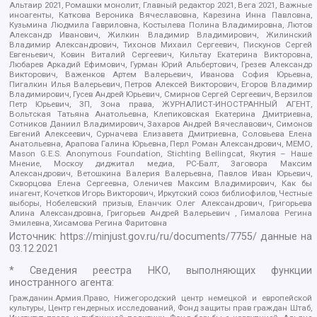
Альтаир 2021, Ромашки монолит, Главный редактор 2021, Вега 2021, Важные
иноагенты, Каткова Вероника Вячеславовна, Карезина Инна Павловна,
Кузьмина Людмила Гавриловна, Костылева Полина Владимировна, Лютов
Александр Иванович, Жилкин Владимир Владимирович, Жилинский
Владимир Александрович, Тихонов Михаил Сергеевич, Пискунов Сергей
Евгеньевич, Ковин Виталий Сергеевич, Кильтау Екатерина Викторовна,
Любарев Аркадий Ефимович, Гурман Юрий Альбертович, Грезев Александр
Викторович, Важенков Артем Валерьевич, Иванова София Юрьевна,
Пигалкин Илья Валерьевич, Петров Алексей Викторович, Егоров Владимир
Владимирович, Гусев Андрей Юрьевич, Смирнов Сергей Сергеевич, Верзилов
Петр Юрьевич, ЗП, Зона права, ЖУРНАЛИСТ-ИНОСТРАННЫЙ АГЕНТ,
Вольтская Татьяна Анатольевна, Клепиковская Екатерина Дмитриевна,
Сотников Даниил Владимирович, Захаров Андрей Вячеславович, Симонов
Евгений Алексеевич, Сурначева Елизавета Дмитриевна, Соловьева Елена
Анатольевна, Арапова Галина Юрьевна, Перл Роман Александрович, МЕМО,
Mason G.E.S. Anonymous Foundation, Stichting Bellingcat, Якутия – Наше
Мнение, Москоу диджитал медиа, РС-Балт, Заговора Максим
Александрович, Ветошкина Валерия Валерьевна, Павлов Иван Юрьевич,
Скворцова Елена Сергеевна, Оленичев Максим Владимирович, Как бы
инагент, Кочетков Игорь Викторович, Иркутский союз библиофилов, Честные
выборы, Нобелевский призыв, Еланчик Олег Александрович, Григорьева
Алина Александровна, Григорьев Андрей Валерьевич , Гималова Регина
Эмилевна, Хисамова Регина Фаритовна
Источник:
https://minjust.gov.ru/ru/documents/7755/
данные на
03.12.2021
* Сведения реестра НКО, выполняющих функции
иностранного агента:
Гражданин.Армия.Право, Нижегородский центр немецкой и европейской
культуры, Центр гендерных исследований, Фонд защиты прав граждан Штаб,