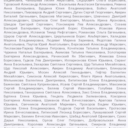
Вадимовна, Чанышева Лилия Айратовна, Сидорович Ольга Борисовна,
Туровский Александр Алексеевич, Васильева Анастасия Евгеньевна, Ривина
Анна Валерьевна, Бурдина Юлия Владимировна, Бойко Анатолий
Николаевич, Пивоваров Андрей Сергеевич, Дугин Сергей Георгиевич, Аверин
Виталий Евгеньевич, Барахоев Магомед Бекханович, Шевченко Дмитрий
Александрович, Шарипков Олег Викторович, Мошель Ирина Ароновна,
Шведов Григорий Сергеевич, Пономарев Лев Александрович, Созаев
Валерий Валерьевич, Каргалицкий Борис Юльевич, Исакова Ирина
Александровна, Исламов Тимур Рифгатович, Романова Ольга Евгеньевна,
Щаров Сергей Алексадрович, Цирульников Борис Альбертович, Халидова
Марина Владимировна, Людевиг Марина Зариевна, Федотова Галина
Анатольевна, Паутов Юрий Анатольевич, Верховский Александр Маркович,
Пислакова-Паркер Марина Петровна, Кочеткова Татьяна Владимировна,
Чуркина Наталья Валерьевна, Акимова Татьяна Николаевна, Золотарева
Екатерина Александровна, Рачинский Ян Збигневич, Жемкова Елена
Борисовна, Гудков Лев Дмитриевич, Илларионова Юлия Юрьевна, Саранг
Анна Васильевна, Захарова Светлана Сергеевна, Щур Татьяна Михайловна,
Щур Николай Алексеевич, Аверин Владимир Анатольевич, Блинушов
Андрей Юрьевич, Мосин Алексей Геннадьевич, Гефтер Валентин
Михайлович, Симонов Алексей Кириллович, Флиге Ирина Анатольевна,
Мельникова Валентина Дмитриевна, Вититинова Елена Владимировна,
Баженова Светлана Куприяновна, Исаев Сергей Владимирович, Максимов
Сергей Владимирович, Беляев Сергей Иванович, Голубева Елена
Николаевна, Ганнушкина Светлана Алексеевна, Закс Елена Владимировна,
Буртина Елена Юрьевна, Гендель Людмила Залмановна, Кокорина
Екатерина Алексеевна, Шуманов Илья Вячеславович, Арапова Галина
Юрьевна, Свечников Анатолий Мариевич, Прохоров Вадим Юрьевич,
Шахова Елена Владимировна, Подузов Сергей Васильевич, Протасова
Ирина Вячеславовна, Литинский Леонид Борисович, Лукашевский Сергей
Маркович, Бахмин Вячеслав Иванович, Шабад Анатолий Ефимович, Сухих
Дарья Николаевна, Орлов Олег Петрович, Добровольская Анна
Дмитриевна, Королева Александра Евгеньевна, Смирнов Владимир