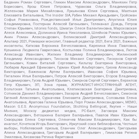
Баданин Роман Сергеевич, Гликин Максим Александрович, Маняхин Петр
Борисович, Ярош Юлия Петровна, Чуракова Ольга Владимировна,
Железнова Мария Михайловна, Лукьянова Юлия Сергеевна, Маетная
Елизавета Витальевна, The Insider SIA, Рубин Михаил Аркадьевич, Гройсман
Софья Романовна, Рождественский Илья Дмитриевич, Апухтина Юлия
Владимировна, Постернак Алексей Евгеньевич, Телеканал Дождь, Петров
Степан Юрьевич, Istories fonds, Шмагун Олеся Валентиновна, Мароховская
Алеся Алексеевна, Долинина Ирина Николаевна, Шлейнов Роман Юрьевич,
Анин Роман Александрович, Великовский Дмитрий Александрович,
Альтаир 2021, Ромашки монолит, Главный редактор 2021, Вега 2021, Важные
иноагенты, Каткова Вероника Вячеславовна, Карезина Инна Павловна,
Кузьмина Людмила Гавриловна, Костылева Полина Владимировна, Лютов
Александр Иванович, Жилкин Владимир Владимирович, Жилинский
Владимир Александрович, Тихонов Михаил Сергеевич, Пискунов Сергей
Евгеньевич, Ковин Виталий Сергеевич, Кильтау Екатерина Викторовна,
Любарев Аркадий Ефимович, Гурман Юрий Альбертович, Грезев Александр
Викторович, Важенков Артем Валерьевич, Иванова София Юрьевна,
Пигалкин Илья Валерьевич, Петров Алексей Викторович, Егоров Владимир
Владимирович, Гусев Андрей Юрьевич, Смирнов Сергей Сергеевич, Верзилов
Петр Юрьевич, ЗП, Зона права, ЖУРНАЛИСТ-ИНОСТРАННЫЙ АГЕНТ,
Вольтская Татьяна Анатольевна, Клепиковская Екатерина Дмитриевна,
Сотников Даниил Владимирович, Захаров Андрей Вячеславович, Симонов
Евгений Алексеевич, Сурначева Елизавета Дмитриевна, Соловьева Елена
Анатольевна, Арапова Галина Юрьевна, Перл Роман Александрович, МЕМО,
Mason G.E.S. Anonymous Foundation, Stichting Bellingcat, Якутия – Наше
Мнение, Москоу диджитал медиа, РС-Балт, Заговора Максим
Александрович, Ветошкина Валерия Валерьевна, Павлов Иван Юрьевич,
Скворцова Елена Сергеевна, Оленичев Максим Владимирович, Как бы
инагент, Кочетков Игорь Викторович, Иркутский союз библиофилов, Честные
выборы, Нобелевский призыв, Еланчик Олег Александрович, Григорьева
Алина Александровна, Григорьев Андрей Валерьевич , Гималова Регина
Эмилевна, Хисамова Регина Фаритовна