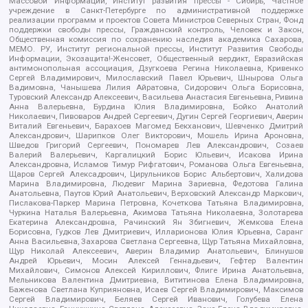
Массовой Информации, Институт развития прессы - Сибирь, Частное
учреждение в Санкт-Петербурге по административной поддержке
реализации программ и проектов Совета Министров Северных Стран, Фонд
поддержки свободы прессы, Гражданский контроль, Человек и Закон,
Общественная комиссия по сохранению наследия академика Сахарова,
МЕМО. РУ, Институт региональной прессы, Институт Развития Свободы
Информации, Экозащита!-Женсовет, Общественный вердикт, Евразийская
антимонопольная ассоциация, Дзугкоева Регина Николаевна, Кривенко
Сергей Владимирович, Милославский Павел Юрьевич, Шнырова Ольга
Вадимовна, Чанышева Лилия Айратовна, Сидорович Ольга Борисовна,
Туровский Александр Алексеевич, Васильева Анастасия Евгеньевна, Ривина
Анна Валерьевна, Бурдина Юлия Владимировна, Бойко Анатолий
Николаевич, Пивоваров Андрей Сергеевич, Дугин Сергей Георгиевич, Аверин
Виталий Евгеньевич, Барахоев Магомед Бекханович, Шевченко Дмитрий
Александрович, Шарипков Олег Викторович, Мошель Ирина Ароновна,
Шведов Григорий Сергеевич, Пономарев Лев Александрович, Созаев
Валерий Валерьевич, Каргалицкий Борис Юльевич, Исакова Ирина
Александровна, Исламов Тимур Рифгатович, Романова Ольга Евгеньевна,
Щаров Сергей Алексадрович, Цирульников Борис Альбертович, Халидова
Марина Владимировна, Людевиг Марина Зариевна, Федотова Галина
Анатольевна, Паутов Юрий Анатольевич, Верховский Александр Маркович,
Пислакова-Паркер Марина Петровна, Кочеткова Татьяна Владимировна,
Чуркина Наталья Валерьевна, Акимова Татьяна Николаевна, Золотарева
Екатерина Александровна, Рачинский Ян Збигневич, Жемкова Елена
Борисовна, Гудков Лев Дмитриевич, Илларионова Юлия Юрьевна, Саранг
Анна Васильевна, Захарова Светлана Сергеевна, Щур Татьяна Михайловна,
Щур Николай Алексеевич, Аверин Владимир Анатольевич, Блинушов
Андрей Юрьевич, Мосин Алексей Геннадьевич, Гефтер Валентин
Михайлович, Симонов Алексей Кириллович, Флиге Ирина Анатольевна,
Мельникова Валентина Дмитриевна, Вититинова Елена Владимировна,
Баженова Светлана Куприяновна, Исаев Сергей Владимирович, Максимов
Сергей Владимирович, Беляев Сергей Иванович, Голубева Елена