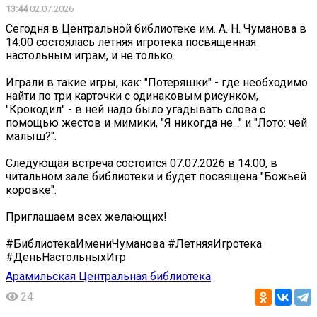
13:44
02.07.2026
Сегодня в Центральной библиотеке им. А. Н. Чуманова в
14:00 состоялась летняя игротека посвященная
настольным играм, и не только.
Играли в такие игры, как: "Потеряшки" - где необходимо
найти по три карточки с одинаковым рисунком,
"Крокодил" - в ней надо было угадывать слова с
помощью жестов и мимики, "Я никогда не..." и "Лото: чей
малыш?".
Следующая встреча состоится 07.07.2026 в 14:00, в
читальном зале библиотеки и будет посвящена "Божьей
коровке".
Приглашаем всех желающих!
#БиблиотекаИмениЧуманова #ЛетняяИгротека
#ДеньНастольныхИгр
Арамильская Центральная библиотека
24