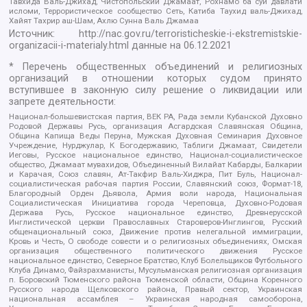
Тавхида Валь-Джихад, Чистопольский Джамаат, Рохнамо ба суи давлати
исломи, Террористическое сообщество Сеть, Катиба Таухид валь-Джихад,
Хайят Тахрир аш-Шам, Ахлю Сунна Валь Джамаа
Источник:
http://nac.gov.ru/terroristicheskie-i-ekstremistskie-
organizacii-i-materialy.html
данные на
06.12.2021
* Перечень общественных объединений и религиозных
организаций в отношении которых судом принято
вступившее в законную силу решение о ликвидации или
запрете деятельности:
Национал-большевистская партия, ВЕК РА, Рада земли Кубанской Духовно
Родовой Державы Русь, организация Асгардская Славянская Община,
Община Капища Веды Перуна, Мужская Духовная Семинария Духовное
Учреждение, Нурджулар, К Богодержавию, Таблиги Джамаат, Свидетели
Иеговы, Русское национальное единство, Национал-социалистическое
общество, Джамаат мувахидов, Объединенный Вилайат Кабарды, Балкарии
и Карачая, Союз славян, Ат-Такфир Валь-Хиджра, Пит Буль, Национал-
социалистическая рабочая партия России, Славянский союз, Формат-18,
Благородный Орден Дьявола, Армия воли народа, Национальная
Социалистическая Инициатива города Череповца, Духовно-Родовая
Держава Русь, Русское национальное единство, Древнерусской
Инглистической церкви Православных Староверов-Инглингов, Русский
общенациональный союз, Движение против нелегальной иммиграции,
Кровь и Честь, О свободе совести и о религиозных объединениях, Омская
организация общественного политического движения Русское
национальное единство, Северное Братство, Клуб Болельщиков Футбольного
Клуба Динамо, Файзрахманисты, Мусульманская религиозная организация
п. Боровский Тюменского района Тюменской области, Община Коренного
Русского народа Щелковского района, Правый сектор, Украинская
национальная ассамблея – Украинская народная самооборона,