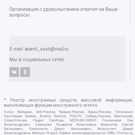
Организация с удовольствием ответит на Ваши
вопросы.
E-mail:
aramil_vesti@mail.ru
Мы в социальных сетях:
* Реестр иностранных средств массовой информации,
выполняющих функции иностранного агента:
Голос Америки, Idel.Реалии, Кавказ.Реалии, Крым.Реалии, Телеканал
Настоящее Время, Azatliq Radiosi, PCE/PC, Сибирь.Реалии, Фактограф,
Север.Реалии, Радио Свобода, MEDIUM-ORIENT, Пономарев Лев
Александрович, Савицкая Людмила Алексеевна, Маркелов Сергей
Евгеньевич, Камалягин Денис Николаевич, Апахончич Дарья
Александровна, Medusa Project, Первое антикоррупционное СМИ, VTimes.io,