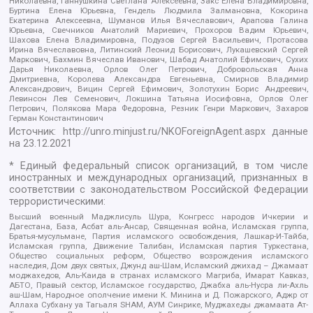
Николаевна, Ганнушкина Светлана Алексеевна, Закс Елена Владимировна,
Буртина Елена Юрьевна, Гендель Людмила Залмановна, Кокорина
Екатерина Алексеевна, Шуманов Илья Вячеславович, Арапова Галина
Юрьевна, Свечников Анатолий Мариевич, Прохоров Вадим Юрьевич,
Шахова Елена Владимировна, Подузов Сергей Васильевич, Протасова
Ирина Вячеславовна, Литинский Леонид Борисович, Лукашевский Сергей
Маркович, Бахмин Вячеслав Иванович, Шабад Анатолий Ефимович, Сухих
Дарья Николаевна, Орлов Олег Петрович, Добровольская Анна
Дмитриевна, Королева Александра Евгеньевна, Смирнов Владимир
Александрович, Вицин Сергей Ефимович, Золотухин Борис Андреевич,
Левинсон Лев Семенович, Локшина Татьяна Иосифовна, Орлов Олег
Петрович, Полякова Мара Федоровна, Резник Генри Маркович, Захаров
Герман Константинович
Источник:
http://unro.minjust.ru/NKOForeignAgent.aspx
данные
на
23.12.2021
* Единый федеральный список организаций, в том числе
иностранных и международных организаций, признанных в
соответствии с законодательством Российской Федерации
террористическими:
Высший военный Маджлисуль Шура, Конгресс народов Ичкерии и
Дагестана, База, Асбат аль-Ансар, Священная война, Исламская группа,
Братья-мусульмане, Партия исламского освобождения, Лашкар-И-Тайба,
Исламская группа, Движение Талибан, Исламская партия Туркестана,
Общество социальных реформ, Общество возрождения исламского
наследия, Дом двух святых, Джунд аш-Шам, Исламский джихад – Джамаат
моджахедов, Аль-Каида в странах исламского Магриба, Имарат Кавказ,
АБТО, Правый сектор, Исламское государство, Джабха аль-Нусра ли-Ахль
аш-Шам, Народное ополчение имени К. Минина и Д. Пожарского, Аджр от
Аллаха Субхану уа Тагьаля SHAM, АУМ Синрике, Муджахеды джамаата Ат-