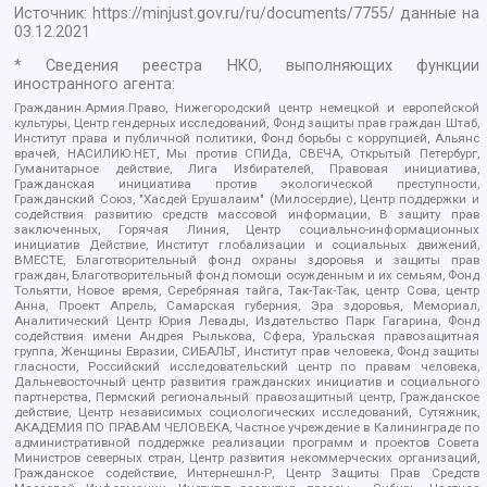
Источник:
https://minjust.gov.ru/ru/documents/7755/
данные на
03.12.2021
* Сведения реестра НКО, выполняющих функции
иностранного агента:
Гражданин.Армия.Право, Нижегородский центр немецкой и европейской
культуры, Центр гендерных исследований, Фонд защиты прав граждан Штаб,
Институт права и публичной политики, Фонд борьбы с коррупцией, Альянс
врачей, НАСИЛИЮ.НЕТ, Мы против СПИДа, СВЕЧА, Открытый Петербург,
Гуманитарное действие, Лига Избирателей, Правовая инициатива,
Гражданская инициатива против экологической преступности,
Гражданский Союз, "Хасдей Ерушалаим" (Милосердие), Центр поддержки и
содействия развитию средств массовой информации, В защиту прав
заключенных, Горячая Линия, Центр социально-информационных
инициатив Действие, Институт глобализации и социальных движений,
ВМЕСТЕ, Благотворительный фонд охраны здоровья и защиты прав
граждан, Благотворительный фонд помощи осужденным и их семьям, Фонд
Тольятти, Новое время, Серебряная тайга, Так-Так-Так, центр Сова, центр
Анна, Проект Апрель, Самарская губерния, Эра здоровья, Мемориал,
Аналитический Центр Юрия Левады, Издательство Парк Гагарина, Фонд
содействия имени Андрея Рылькова, Сфера, Уральская правозащитная
группа, Женщины Евразии, СИБАЛЬТ, Институт прав человека, Фонд защиты
гласности, Российский исследовательский центр по правам человека,
Дальневосточный центр развития гражданских инициатив и социального
партнерства, Пермский региональный правозащитный центр, Гражданское
действие, Центр независимых социологических исследований, Сутяжник,
АКАДЕМИЯ ПО ПРАВАМ ЧЕЛОВЕКА, Частное учреждение в Калининграде по
административной поддержке реализации программ и проектов Совета
Министров северных стран, Центр развития некоммерческих организаций,
Гражданское содействие, Интернешнл-Р, Центр Защиты Прав Средств