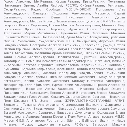
Голос Америки, Idel.Реалии, Кавказ.Реалии, Крым.Реалии, Телеканал
Настоящее Время, Azatliq Radiosi, PCE/PC, Сибирь.Реалии, Фактограф,
Север.Реалии, Радио Свобода, MEDIUM-ORIENT, Пономарев Лев
Александрович, Савицкая Людмила Алексеевна, Маркелов Сергей
Евгеньевич, Камалягин Денис Николаевич, Апахончич Дарья
Александровна, Medusa Project, Первое антикоррупционное СМИ, VTimes.io,
Баданин Роман Сергеевич, Гликин Максим Александрович, Маняхин Петр
Борисович, Ярош Юлия Петровна, Чуракова Ольга Владимировна,
Железнова Мария Михайловна, Лукьянова Юлия Сергеевна, Маетная
Елизавета Витальевна, The Insider SIA, Рубин Михаил Аркадьевич, Гройсман
Софья Романовна, Рождественский Илья Дмитриевич, Апухтина Юлия
Владимировна, Постернак Алексей Евгеньевич, Телеканал Дождь, Петров
Степан Юрьевич, Istories fonds, Шмагун Олеся Валентиновна, Мароховская
Алеся Алексеевна, Долинина Ирина Николаевна, Шлейнов Роман Юрьевич,
Анин Роман Александрович, Великовский Дмитрий Александрович,
Альтаир 2021, Ромашки монолит, Главный редактор 2021, Вега 2021, Важные
иноагенты, Каткова Вероника Вячеславовна, Карезина Инна Павловна,
Кузьмина Людмила Гавриловна, Костылева Полина Владимировна, Лютов
Александр Иванович, Жилкин Владимир Владимирович, Жилинский
Владимир Александрович, Тихонов Михаил Сергеевич, Пискунов Сергей
Евгеньевич, Ковин Виталий Сергеевич, Кильтау Екатерина Викторовна,
Любарев Аркадий Ефимович, Гурман Юрий Альбертович, Грезев Александр
Викторович, Важенков Артем Валерьевич, Иванова София Юрьевна,
Пигалкин Илья Валерьевич, Петров Алексей Викторович, Егоров Владимир
Владимирович, Гусев Андрей Юрьевич, Смирнов Сергей Сергеевич, Верзилов
Петр Юрьевич, ЗП, Зона права, ЖУРНАЛИСТ-ИНОСТРАННЫЙ АГЕНТ,
Вольтская Татьяна Анатольевна, Клепиковская Екатерина Дмитриевна,
Сотников Даниил Владимирович, Захаров Андрей Вячеславович, Симонов
Евгений Алексеевич, Сурначева Елизавета Дмитриевна, Соловьева Елена
Анатольевна, Арапова Галина Юрьевна, Перл Роман Александрович, МЕМО,
Mason G.E.S. Anonymous Foundation, Stichting Bellingcat, Якутия – Наше
Мнение, Москоу диджитал медиа, РС-Балт, Заговора Максим