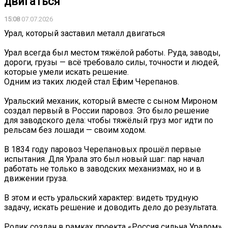
двигаться
15:08
07.07.2026
️Урал, который заставил металл двигаться
Урал всегда был местом тяжёлой работы. Руда, заводы,
дороги, грузы — всё требовало силы, точности и людей,
которые умели искать решение.
Одним из таких людей стал Ефим Черепанов.
Уральский механик, который вместе с сыном Мироном
создал первый в России паровоз. Это было решение
для заводского дела: чтобы тяжёлый груз мог идти по
рельсам без лошади — своим ходом.
В 1834 году паровоз Черепановых прошёл первые
испытания. Для Урала это был новый шаг: пар начал
работать не только в заводских механизмах, но и в
движении груза.
В этом и есть уральский характер: видеть трудную
задачу, искать решение и доводить дело до результата.
Ролик создан в рамках проекта «Россия сильна Уралом».