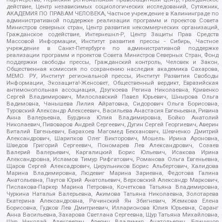
действие, Центр независимых социологических исследований, Сутяжник,
АКАДЕМИЯ ПО ПРАВАМ ЧЕЛОВЕКА, Частное учреждение в Калининграде по
административной поддержке реализации программ и проектов Совета
Министров северных стран, Центр развития некоммерческих организаций,
Гражданское содействие, Интернешнл-Р, Центр Защиты Прав Средств
Массовой Информации, Институт развития прессы - Сибирь, Частное
учреждение в Санкт-Петербурге по административной поддержке
реализации программ и проектов Совета Министров Северных Стран, Фонд
поддержки свободы прессы, Гражданский контроль, Человек и Закон,
Общественная комиссия по сохранению наследия академика Сахарова,
МЕМО. РУ, Институт региональной прессы, Институт Развития Свободы
Информации, Экозащита!-Женсовет, Общественный вердикт, Евразийская
антимонопольная ассоциация, Дзугкоева Регина Николаевна, Кривенко
Сергей Владимирович, Милославский Павел Юрьевич, Шнырова Ольга
Вадимовна, Чанышева Лилия Айратовна, Сидорович Ольга Борисовна,
Туровский Александр Алексеевич, Васильева Анастасия Евгеньевна, Ривина
Анна Валерьевна, Бурдина Юлия Владимировна, Бойко Анатолий
Николаевич, Пивоваров Андрей Сергеевич, Дугин Сергей Георгиевич, Аверин
Виталий Евгеньевич, Барахоев Магомед Бекханович, Шевченко Дмитрий
Александрович, Шарипков Олег Викторович, Мошель Ирина Ароновна,
Шведов Григорий Сергеевич, Пономарев Лев Александрович, Созаев
Валерий Валерьевич, Каргалицкий Борис Юльевич, Исакова Ирина
Александровна, Исламов Тимур Рифгатович, Романова Ольга Евгеньевна,
Щаров Сергей Алексадрович, Цирульников Борис Альбертович, Халидова
Марина Владимировна, Людевиг Марина Зариевна, Федотова Галина
Анатольевна, Паутов Юрий Анатольевич, Верховский Александр Маркович,
Пислакова-Паркер Марина Петровна, Кочеткова Татьяна Владимировна,
Чуркина Наталья Валерьевна, Акимова Татьяна Николаевна, Золотарева
Екатерина Александровна, Рачинский Ян Збигневич, Жемкова Елена
Борисовна, Гудков Лев Дмитриевич, Илларионова Юлия Юрьевна, Саранг
Анна Васильевна, Захарова Светлана Сергеевна, Щур Татьяна Михайловна,
Щур Николай Алексеевич, Аверин Владимир Анатольевич, Блинушов