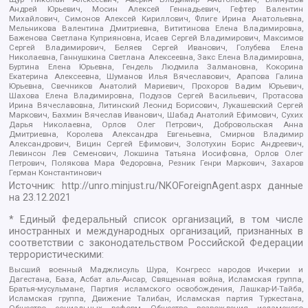
Андрей Юрьевич, Мосин Алексей Геннадьевич, Гефтер Валентин
Михайлович, Симонов Алексей Кириллович, Флиге Ирина Анатольевна,
Мельникова Валентина Дмитриевна, Вититинова Елена Владимировна,
Баженова Светлана Куприяновна, Исаев Сергей Владимирович, Максимов
Сергей Владимирович, Беляев Сергей Иванович, Голубева Елена
Николаевна, Ганнушкина Светлана Алексеевна, Закс Елена Владимировна,
Буртина Елена Юрьевна, Гендель Людмила Залмановна, Кокорина
Екатерина Алексеевна, Шуманов Илья Вячеславович, Арапова Галина
Юрьевна, Свечников Анатолий Мариевич, Прохоров Вадим Юрьевич,
Шахова Елена Владимировна, Подузов Сергей Васильевич, Протасова
Ирина Вячеславовна, Литинский Леонид Борисович, Лукашевский Сергей
Маркович, Бахмин Вячеслав Иванович, Шабад Анатолий Ефимович, Сухих
Дарья Николаевна, Орлов Олег Петрович, Добровольская Анна
Дмитриевна, Королева Александра Евгеньевна, Смирнов Владимир
Александрович, Вицин Сергей Ефимович, Золотухин Борис Андреевич,
Левинсон Лев Семенович, Локшина Татьяна Иосифовна, Орлов Олег
Петрович, Полякова Мара Федоровна, Резник Генри Маркович, Захаров
Герман Константинович
Источник:
http://unro.minjust.ru/NKOForeignAgent.aspx
данные
на
23.12.2021
* Единый федеральный список организаций, в том числе
иностранных и международных организаций, признанных в
соответствии с законодательством Российской Федерации
террористическими:
Высший военный Маджлисуль Шура, Конгресс народов Ичкерии и
Дагестана, База, Асбат аль-Ансар, Священная война, Исламская группа,
Братья-мусульмане, Партия исламского освобождения, Лашкар-И-Тайба,
Исламская группа, Движение Талибан, Исламская партия Туркестана,
Общество социальных реформ, Общество возрождения исламского