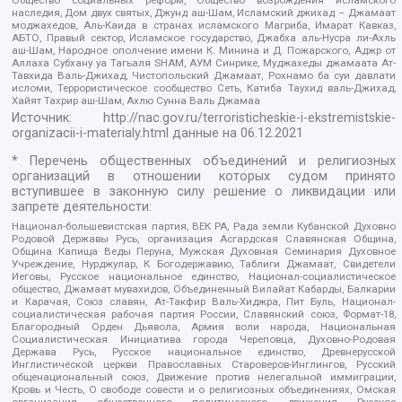
наследия, Дом двух святых, Джунд аш-Шам, Исламский джихад – Джамаат
моджахедов, Аль-Каида в странах исламского Магриба, Имарат Кавказ,
АБТО, Правый сектор, Исламское государство, Джабха аль-Нусра ли-Ахль
аш-Шам, Народное ополчение имени К. Минина и Д. Пожарского, Аджр от
Аллаха Субхану уа Тагьаля SHAM, АУМ Синрике, Муджахеды джамаата Ат-
Тавхида Валь-Джихад, Чистопольский Джамаат, Рохнамо ба суи давлати
исломи, Террористическое сообщество Сеть, Катиба Таухид валь-Джихад,
Хайят Тахрир аш-Шам, Ахлю Сунна Валь Джамаа
Источник:
http://nac.gov.ru/terroristicheskie-i-ekstremistskie-
organizacii-i-materialy.html
данные на
06.12.2021
* Перечень общественных объединений и религиозных
организаций в отношении которых судом принято
вступившее в законную силу решение о ликвидации или
запрете деятельности:
Национал-большевистская партия, ВЕК РА, Рада земли Кубанской Духовно
Родовой Державы Русь, организация Асгардская Славянская Община,
Община Капища Веды Перуна, Мужская Духовная Семинария Духовное
Учреждение, Нурджулар, К Богодержавию, Таблиги Джамаат, Свидетели
Иеговы, Русское национальное единство, Национал-социалистическое
общество, Джамаат мувахидов, Объединенный Вилайат Кабарды, Балкарии
и Карачая, Союз славян, Ат-Такфир Валь-Хиджра, Пит Буль, Национал-
социалистическая рабочая партия России, Славянский союз, Формат-18,
Благородный Орден Дьявола, Армия воли народа, Национальная
Социалистическая Инициатива города Череповца, Духовно-Родовая
Держава Русь, Русское национальное единство, Древнерусской
Инглистической церкви Православных Староверов-Инглингов, Русский
общенациональный союз, Движение против нелегальной иммиграции,
Кровь и Честь, О свободе совести и о религиозных объединениях, Омская