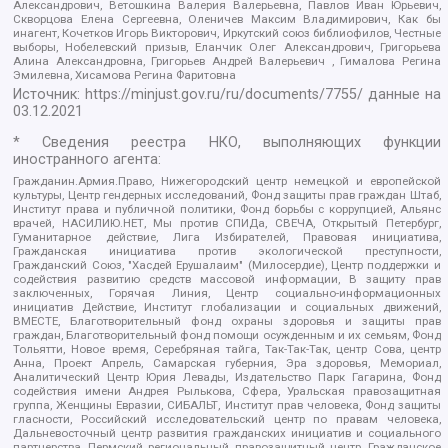
Александрович, Ветошкина Валерия Валерьевна, Павлов Иван Юрьевич,
Скворцова Елена Сергеевна, Оленичев Максим Владимирович, Как бы
инагент, Кочетков Игорь Викторович, Иркутский союз библиофилов, Честные
выборы, Нобелевский призыв, Еланчик Олег Александрович, Григорьева
Алина Александровна, Григорьев Андрей Валерьевич , Гималова Регина
Эмилевна, Хисамова Регина Фаритовна
Источник:
https://minjust.gov.ru/ru/documents/7755/
данные на
03.12.2021
* Сведения реестра НКО, выполняющих функции
иностранного агента:
Гражданин.Армия.Право, Нижегородский центр немецкой и европейской
культуры, Центр гендерных исследований, Фонд защиты прав граждан Штаб,
Институт права и публичной политики, Фонд борьбы с коррупцией, Альянс
врачей, НАСИЛИЮ.НЕТ, Мы против СПИДа, СВЕЧА, Открытый Петербург,
Гуманитарное действие, Лига Избирателей, Правовая инициатива,
Гражданская инициатива против экологической преступности,
Гражданский Союз, "Хасдей Ерушалаим" (Милосердие), Центр поддержки и
содействия развитию средств массовой информации, В защиту прав
заключенных, Горячая Линия, Центр социально-информационных
инициатив Действие, Институт глобализации и социальных движений,
ВМЕСТЕ, Благотворительный фонд охраны здоровья и защиты прав
граждан, Благотворительный фонд помощи осужденным и их семьям, Фонд
Тольятти, Новое время, Серебряная тайга, Так-Так-Так, центр Сова, центр
Анна, Проект Апрель, Самарская губерния, Эра здоровья, Мемориал,
Аналитический Центр Юрия Левады, Издательство Парк Гагарина, Фонд
содействия имени Андрея Рылькова, Сфера, Уральская правозащитная
группа, Женщины Евразии, СИБАЛЬТ, Институт прав человека, Фонд защиты
гласности, Российский исследовательский центр по правам человека,
Дальневосточный центр развития гражданских инициатив и социального
партнерства, Пермский региональный правозащитный центр, Гражданское