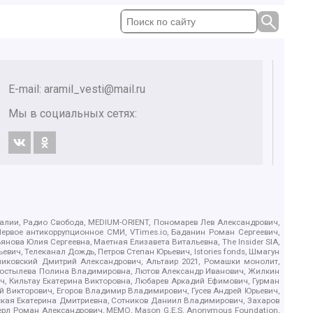
E-mail:
aramil_vesti@mail.ru
Мы в социальных сетях:
.Реалии, Радио Свобода, MEDIUM-ORIENT, Пономарев Лев Александрович,
ервое антикоррупционное СМИ, VTimes.io, Баданин Роман Сергеевич,
ова Юлия Сергеевна, Маетная Елизавета Витальевна, The Insider SIA,
ич, Телеканал Дождь, Петров Степан Юрьевич, Istories fonds, Шмагун
иковский Дмитрий Александрович, Альтаир 2021, Ромашки монолит,
, Костылева Полина Владимировна, Лютов Александр Иванович, Жилкин
, Кильтау Екатерина Викторовна, Любарев Аркадий Ефимович, Гурман
й Викторович, Егоров Владимир Владимирович, Гусев Андрей Юрьевич,
ская Екатерина Дмитриевна, Сотников Даниил Владимирович, Захаров
ерл Роман Александрович, МЕМО, Mason G.E.S. Anonymous Foundation,