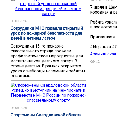
7 июля в Цен
коровка» в р
08.08.2026
Ребята узнал
и посмотрели
Сотрудники МЧС провели открытый
урок по пожарной безопасности для
Приглашаем в
детей в летнем лагере
Сотрудники 15-го пожарно-
#Игротека #
спасательного отряда провели
Арамильская 
профилактическое мероприятие для
воспитанников детского лагеря В
25
стране детства. В рамках открытого
урока огнеборцы напомнили ребятам
основные...
08.08.2026
Спортсмены Свердловской области