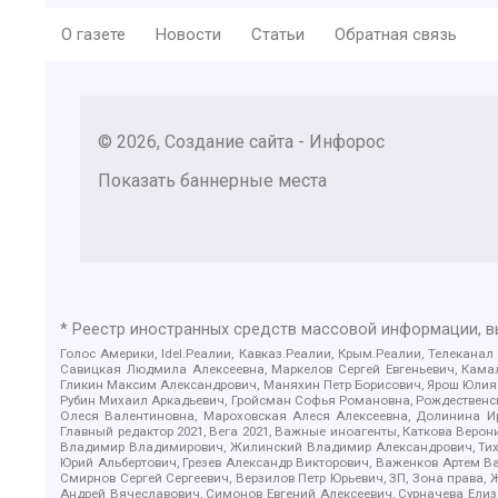
О газете
Новости
Статьи
Обратная связь
© 2026, Создание сайта - Инфорос
Показать баннерные места
* Реестр иностранных средств массовой информации, 
Голос Америки, Idel.Реалии, Кавказ.Реалии, Крым.Реалии, Телеканал
Савицкая Людмила Алексеевна, Маркелов Сергей Евгеньевич, Камал
Гликин Максим Александрович, Маняхин Петр Борисович, Ярош Юлия П
Рубин Михаил Аркадьевич, Гройсман Софья Романовна, Рождественски
Олеся Валентиновна, Мароховская Алеся Алексеевна, Долинина И
Главный редактор 2021, Вега 2021, Важные иноагенты, Каткова Вер
Владимир Владимирович, Жилинский Владимир Александрович, Тихон
Юрий Альбертович, Грезев Александр Викторович, Важенков Артем В
Смирнов Сергей Сергеевич, Верзилов Петр Юрьевич, ЗП, Зона прав
Андрей Вячеславович, Симонов Евгений Алексеевич, Сурначева Елиз