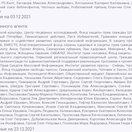
иа, РС-Балт, Заговора Максим Александрович, Ветошкина Валерия Валерьевна
ский союз библиофилов, Честные выборы, Нобелевский призыв, Еланчик Олег
а
е на
03.12.2021
нного агента:
ой культуры, Центр гендерных исследований, Фонд защиты прав граждан Шта
 Петербург, Гуманитарное действие, Лига Избирателей, Правовая инициат
держки и содействия развитию средств массовой информации, В защиту п
ий, ВМЕСТЕ, Благотворительный фонд охраны здоровья и защиты прав граж
, центр Анна, Проект Апрель, Самарская губерния, Эра здоровья, Мемориал,
я группа, Женщины Евразии, СИБАЛЬТ, Институт прав человека, Фонд защиты 
льного партнерства, Пермский региональный правозащитный центр, Граждан
лининграде по административной поддержке реализации программ и проекто
 Прав Средств Массовой Информации, Институт развития прессы - Сибирь, Ча
, Фонд поддержки свободы прессы, Гражданский контроль, Человек и Закон, 
оды Информации, Экозащита!-Женсовет, Общественный вердикт, Евразийская а
 Вадимовна, Чанышева Лилия Айратовна, Сидорович Ольга Борисовна, Туровс
олаевич, Пивоваров Андрей Сергеевич, Дугин Сергей Георгиевич, Аверин В
вна, Шведов Григорий Сергеевич, Пономарев Лев Александрович, Созаев
евна, Щаров Сергей Алексадрович, Цирульников Борис Альбертович, Халидо
ович, Пислакова-Паркер Марина Петровна, Кочеткова Татьяна Владимировна, Ч
Борисовна, Гудков Лев Дмитриевич, Илларионова Юлия Юрьевна, Саранг Анна
Андрей Юрьевич, Мосин Алексей Геннадьевич, Гефтер Валентин Михайлович,
а Светлана Куприяновна, Исаев Сергей Владимирович, Максимов Сергей Вл
а Елена Юрьевна, Гендель Людмила Залмановна, Кокорина Екатерина Алексее
ровна, Подузов Сергей Васильевич, Протасова Ирина Вячеславовна, Литинск
ов Олег Петрович, Добровольская Анна Дмитриевна, Королева Александра Ев
яна Иосифовна, Орлов Олег Петрович, Полякова Мара Федоровна, Резник Генри
ные на
23.12.2021