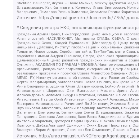
Stichting Bellingcat, Якутия – Наше Мнение, Москоу диджитал мед
Владимирович, Как бы инагент, Кочетков Игорь Викторович, Иркут
Валерьевич , Гималова Регина Эмилевна, Хисамова Регина Фаритовн
Источник:
https://minjust.gov.ru/ru/documents/7755/
данны
* Сведения реестра НКО, выполняющих функции иностра
Гражданин.Армия.Право, Нижегородский центр немецкой и европейск
Альянс врачей, НАСИЛИЮ.НЕТ, Мы против СПИДа, СВЕЧА, Открытый
Гражданский Союз, "Хасдей Ерушалаим" (Милосердие), Центр под
инициатив Действие, Институт глобализации и социальных движен
Тольятти, Новое время, Серебряная тайга, Так-Так-Так, центр Сова
содействия имени Андрея Рылькова, Сфера, Уральская правозащитна
Дальневосточный центр развития гражданских инициатив и социа
Сутяжник, АКАДЕМИЯ ПО ПРАВАМ ЧЕЛОВЕКА, Частное учреждение в Ка
организаций, Гражданское содействие, Интернешнл-Р, Центр Защиты
реализации программ и проектов Совета Министров Северных Стран
МЕМО. РУ, Институт региональной прессы, Институт Развития Своб
Сергей Владимирович, Милославский Павел Юрьевич, Шнырова Ольга
Анна Валерьевна, Бурдина Юлия Владимировна, Бойко Анатолий Ник
Александрович, Шарипков Олег Викторович, Мошель Ирина Ароно
Александровна, Исламов Тимур Рифгатович, Романова Ольга Евгень
Анатольевна, Паутов Юрий Анатольевич, Верховский Александр Марк
Екатерина Александровна, Рачинский Ян Збигневич, Жемкова Елена 
Щур Николай Алексеевич, Аверин Владимир Анатольевич, Блинушов 
Валентина Дмитриевна, Вититинова Елена Владимировна, Баженов
Ганнушкина Светлана Алексеевна, Закс Елена Владимировна, Буртин
Анатолий Мариевич, Прохоров Вадим Юрьевич, Шахова Елена Владими
Иванович, Шабад Анатолий Ефимович, Сухих Дарья Николаевна, Орл
Золотухин Борис Андреевич, Левинсон Лев Семенович, Локшина Тать
Источник:
http://unro.minjust.ru/NKOForeignAgent.aspx
дан