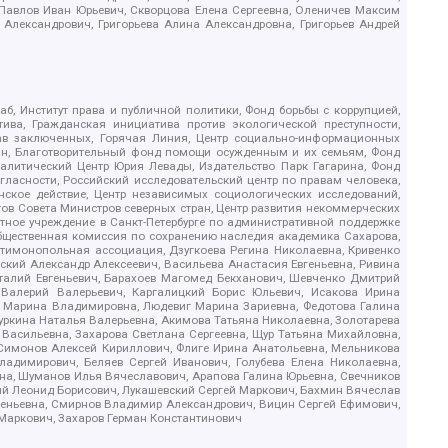
, Павлов Иван Юрьевич, Скворцова Елена Сергеевна, Оленичев Максим
 Александрович, Григорьева Алина Александровна, Григорьев Андрей
б, Институт права и публичной политики, Фонд борьбы с коррупцией,
ива, Гражданская инициатива против экологической преступности,
рав заключенных, Горячая Линия, Центр социально-информационных
дан, Благотворительный фонд помощи осужденным и их семьям, Фонд
 Аналитический Центр Юрия Левады, Издательство Парк Гагарина, Фонд
гласности, Российский исследовательский центр по правам человека,
ское действие, Центр независимых социологических исследований,
в Совета Министров северных стран, Центр развития некоммерческих
стное учреждение в Санкт-Петербурге по административной поддержке
Общественная комиссия по сохранению наследия академика Сахарова,
нтимонопольная ассоциация, Дзугкоева Регина Николаевна, Кривенко
кий Александр Алексеевич, Васильева Анастасия Евгеньевна, Ривина
италий Евгеньевич, Барахоев Магомед Бекханович, Шевченко Дмитрий
 Валерий Валерьевич, Каргалицкий Борис Юльевич, Исакова Ирина
ва Марина Владимировна, Людевиг Марина Зариевна, Федотова Галина
уркина Наталья Валерьевна, Акимова Татьяна Николаевна, Золотарева
 Васильевна, Захарова Светлана Сергеевна, Щур Татьяна Михайловна,
 Симонов Алексей Кириллович, Флиге Ирина Анатольевна, Мельникова
адимирович, Беляев Сергей Иванович, Голубева Елена Николаевна,
вна, Шуманов Илья Вячеславович, Арапова Галина Юрьевна, Свечников
ий Леонид Борисович, Лукашевский Сергей Маркович, Бахмин Вячеслав
геньевна, Смирнов Владимир Александрович, Вицин Сергей Ефимович,
 Маркович, Захаров Герман Константинович