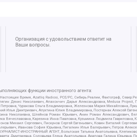
Организация с удовольствием ответит на
Ваши вопросы.
выполняющих функции иностранного агента:
 Настоящее Время, Azatliq Radiosi, PCE/PC, Сибирь.Реалии, Фактограф, Север
ягин Денис Николаевич, Апахончич Дарья Александровна, Medusa Project, П
етровна, Чуракова Ольга Владимировна, Железнова Мария Михайловна, Лукьян
й Илья Дмитриевич, Апухтина Юлия Владимировна, Постернак Алексей Евгеньев
рина Николаевна, Шлейнов Роман Юрьевич, Анин Роман Александрович, Вел
оника Вячеславовна, Карезина Инна Павловна, Кузьмина Людмила Гавриловна
ов Михаил Сергеевич, Пискунов Сергей Евгеньевич, Ковин Виталий Сергеевич
алерьевич, Иванова София Юрьевна, Пигалкин Илья Валерьевич, Петров Алексе
а, ЖУРНАЛИСТ-ИНОСТРАННЫЙ АГЕНТ, Вольтская Татьяна Анатольевна, Клепиков
авета Дмитриевна, Соловьева Елена Анатольевна, Арапова Галина Юрьевна, П